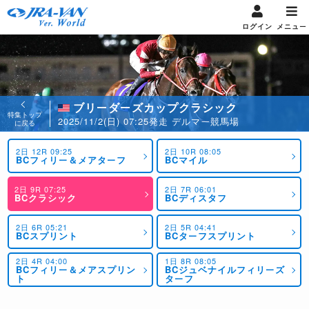
ログイン
メニュー
ブリーダーズカップクラシック
特集トップ
2025/11/2(日) 07:25発走 デルマー競馬場
に戻る
2日 12R 09:25
2日 10R 08:05
BCフィリー＆メアターフ
BCマイル
2日 9R 07:25
2日 7R 06:01
BCクラシック
BCディスタフ
2日 6R 05:21
2日 5R 04:41
BCスプリント
BCターフスプリント
2日 4R 04:00
1日 8R 08:05
BCフィリー＆メアスプリン
BCジュベナイルフィリーズ
ト
ターフ