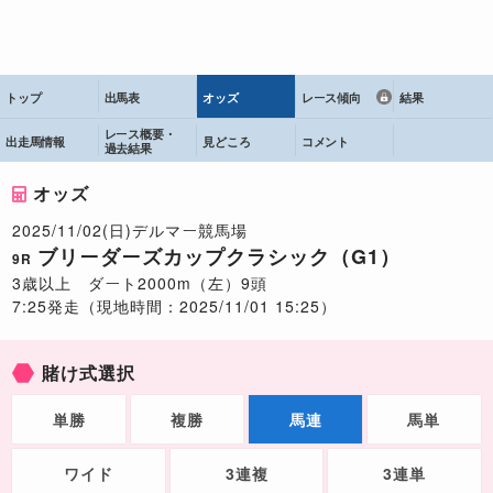
トップ
出馬表
オッズ
レース傾向
結果
レース概要・
出走馬情報
見どころ
コメント
過去結果
オッズ
2025/11/02(日)デルマー競馬場
ブリーダーズカップクラシック（G1）
9R
3歳以上 ダート2000m（左）9頭
7:25発走（現地時間：2025/11/01 15:25）
賭け式選択
単勝
複勝
馬連
馬単
ワイド
3連複
3連単