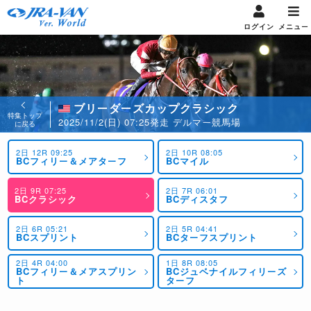
ログイン
メニュー
ブリーダーズカップクラシック
特集トップ
2025/11/2(日) 07:25発走 デルマー競馬場
に戻る
2日 12R 09:25
2日 10R 08:05
BCフィリー＆メアターフ
BCマイル
2日 9R 07:25
2日 7R 06:01
BCクラシック
BCディスタフ
2日 6R 05:21
2日 5R 04:41
BCスプリント
BCターフスプリント
2日 4R 04:00
1日 8R 08:05
BCフィリー＆メアスプリン
BCジュベナイルフィリーズ
ト
ターフ