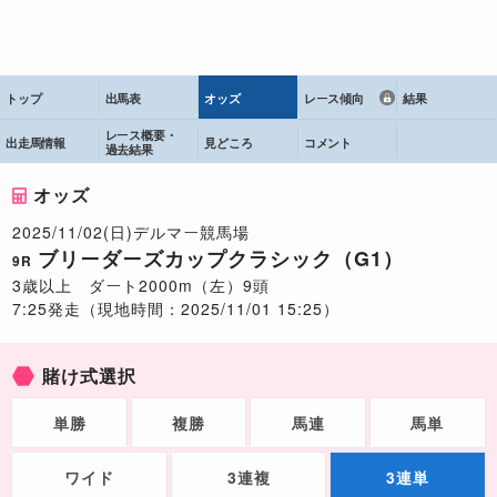
トップ
出馬表
オッズ
レース傾向
結果
レース概要・
出走馬情報
見どころ
コメント
過去結果
オッズ
2025/11/02(日)デルマー競馬場
ブリーダーズカップクラシック（G1）
9R
3歳以上 ダート2000m（左）9頭
7:25発走（現地時間：2025/11/01 15:25）
賭け式選択
単勝
複勝
馬連
馬単
ワイド
3連複
3連単