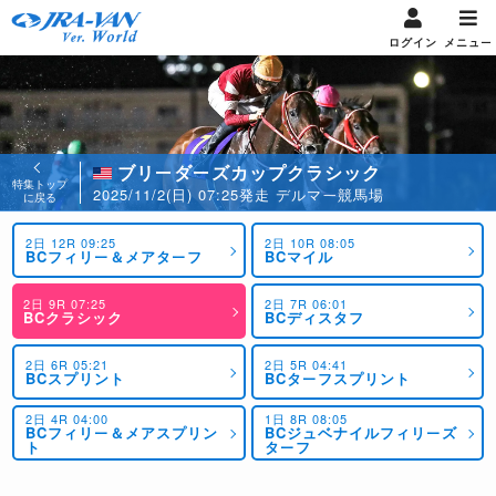
ログイン
メニュー
ブリーダーズカップクラシック
特集トップ
2025/11/2(日) 07:25発走 デルマー競馬場
に戻る
2日 12R 09:25
2日 10R 08:05
BCフィリー＆メアターフ
BCマイル
2日 9R 07:25
2日 7R 06:01
BCクラシック
BCディスタフ
2日 6R 05:21
2日 5R 04:41
BCスプリント
BCターフスプリント
2日 4R 04:00
1日 8R 08:05
BCフィリー＆メアスプリン
BCジュベナイルフィリーズ
ト
ターフ