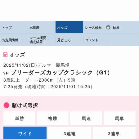
トップ
出馬表
オッズ
レース傾向
結果
レース概要・
出走馬情報
見どころ
コメント
過去結果
オッズ
2025/11/02(日)デルマー競馬場
ブリーダーズカップクラシック（G1）
9R
3歳以上 ダート2000m（左）9頭
7:25発走（現地時間：2025/11/01 15:25）
賭け式選択
単勝
複勝
馬連
馬単
ワイド
3連複
3連単