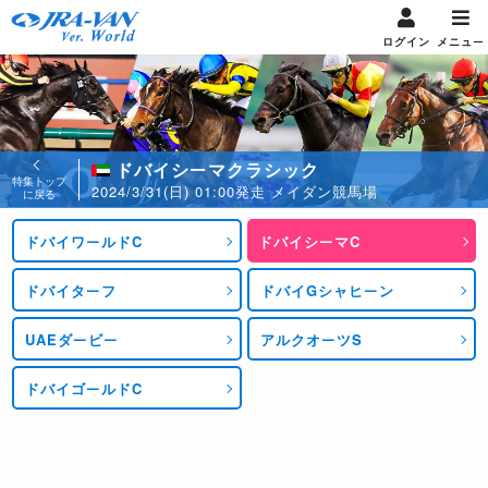
ログイン
メニュー
ドバイシーマクラシック
特集トップ
2024/3/31(日) 01:00発走 メイダン競馬場
に戻る
ドバイワールドC
ドバイシーマC
ドバイターフ
ドバイGシャヒーン
UAEダービー
アルクオーツS
ドバイゴールドC