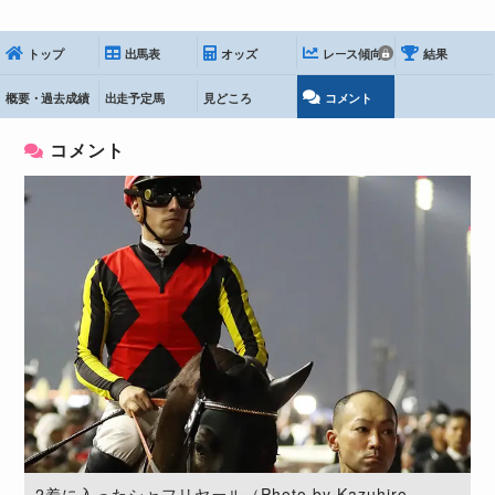
トップ
出馬表
オッズ
レース傾向
結果
概要・過去成績
出走予定馬
見どころ
コメント
コメント
2着に入ったシャフリヤール（Photo by Kazuhiro