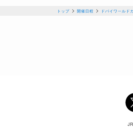
トップ
開催日程
ドバイワールドカッ
表2：ゲート番別成績表
ゲート番
1着
1
0
2
3
3
0
4
0
Twi
5
0
J