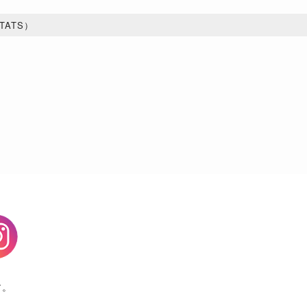
TATS）
連対率
3着内率
20%
30%
30%
40%
0%
0%
20%
20%
agram
10%
10%
す。