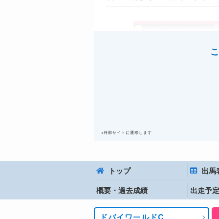
エミリーアップジョン
オーギュストロダン
こ
リバティアイランド
スターズオンアース
ジャスティンパレス
シャフリヤール
※外部サイトに遷移します
レベルスロマンス
スピリットダンサー
シムカミル
トップ
出馬
ジュンコ
概要・過去成績
出走予
ポイントロンズデール
ドバイワールドC