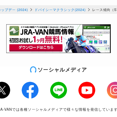
プデー (2024)
ドバイシーマクラシック(2024)
レース傾向（S
2着
3着
4着
以下
勝率
2
1
7
0%
0
1
6
30%
ソーシャルメディア
0
0
10
0%
2
0
8
0%
tter
Facebook
LINE
Youtube
Inst
1
0
9
0%
RA-VANでは各種ソーシャルメディアで様々な情報を発信していま