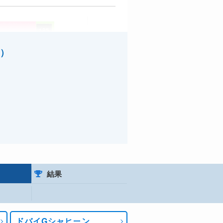
125
125
料）
125
123
121
121
120
8
結果
ドバイGシャヒーン