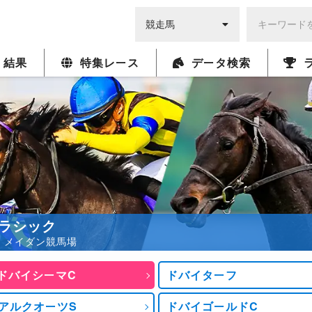
・結果
特集レース
データ検索
ラシック
0発走 メイダン競馬場
ドバイシーマC
ドバイターフ
アルクオーツS
ドバイゴールドC