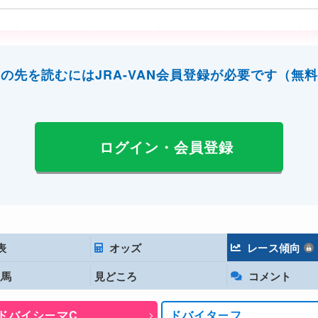
の先を読むにはJRA-VAN会員登録が必要です（無
ログイン・会員登録
11
117
表
オッズ
レース傾向
117
定馬
見どころ
コメント
116
ドバイシーマC
ドバイターフ