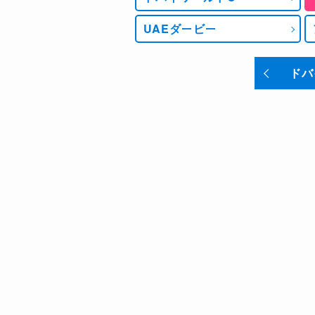
シスファハン
UAEダービー
注：単位はポンド。牝馬はアローワンスとして
JRAが3月28日時点で
ドバ
ュストロダン、リバティア
するジャスティンパレスと