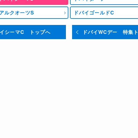
115
アルクオーツS
ドバイゴールドC
4ポンド（グラフの緑色部分）加算。
の情報を基に作成したレーティングでは、1位となったのはエ
イシーマC トップへ
ドバイWCデー 特集
イランドの3頭で125、次いでスターズオンアースが119
シャフリヤールは121となっている。