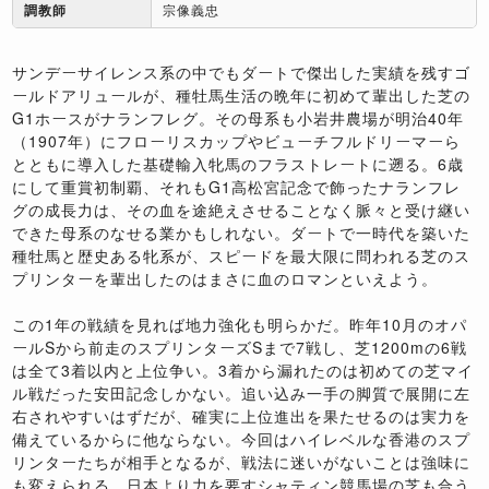
調教師
宗像義忠
サンデーサイレンス系の中でもダートで傑出した実績を残すゴ
ールドアリュールが、種牡馬生活の晩年に初めて輩出した芝の
G1ホースがナランフレグ。その母系も小岩井農場が明治40年
（1907年）にフローリスカップやビューチフルドリーマーら
とともに導入した基礎輸入牝馬のフラストレートに遡る。6歳
にして重賞初制覇、それもG1高松宮記念で飾ったナランフレ
グの成長力は、その血を途絶えさせることなく脈々と受け継い
できた母系のなせる業かもしれない。ダートで一時代を築いた
種牡馬と歴史ある牝系が、スピードを最大限に問われる芝のス
プリンターを輩出したのはまさに血のロマンといえよう。
この1年の戦績を見れば地力強化も明らかだ。昨年10月のオパ
ールSから前走のスプリンターズSまで7戦し、芝1200mの6戦
は全て3着以内と上位争い。3着から漏れたのは初めての芝マイ
ル戦だった安田記念しかない。追い込み一手の脚質で展開に左
右されやすいはずだが、確実に上位進出を果たせるのは実力を
備えているからに他ならない。今回はハイレベルな香港のスプ
リンターたちが相手となるが、戦法に迷いがないことは強味に
も変えられる。日本より力を要すシャティン競馬場の芝も合う