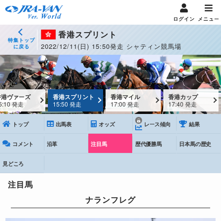
ログイン
メニュー
香港スプリント
特集トップ
2022/12/11(日) 15:50発走 シャティン競馬場
に戻る
香港ヴァーズ
香港スプリント
香港マイル
香港カップ
5:10 発走
15:50 発走
17:00 発走
17:40 発走
トップ
出馬表
オッズ
レース傾向
結果
コメント
沿革
注目馬
歴代優勝馬
日本馬の歴史
見どころ
注目馬
ナランフレグ