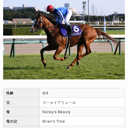
性齢
牡6
父
ゴールドアリュール
母
Kelley's Beauty
母の父
Brian's Time