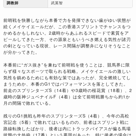
調教師
武英智
前哨戦を快勝しながら本番で力を発揮できない歯がゆい状態が
続くメイケイエールだが、この香港スプリントでチャンスをつ
かめるかもしれない。2歳時からあふれるスピードで素質をア
ピールしてきた一方、その源泉ともいうべき燃える気性が諸刃
の剣となっている現状、レース間隔が調整弁になりそうなこと
が分かってきた。
本番前に“ガス抜き”を兼ねて前哨戦を使うことは、競馬界に限
らず様々なスポーツで取られる戦略。メイケイエールの激しい
気性を鎮めるためにも有効な策ではあったが、完全燃焼してし
まうためか、本番のG1ではパフォーマンスを落としてきた。
前走のスプリンターズS（14着）や3歳時の桜花賞（18着）、2
歳時の阪神ジュベナイルF（4着）は全て前哨戦勝ちから約1か
月の間隔で敗れている。
残りのG1挑戦も昨年のスプリンターズS（4着）、今年の高松
宮記念（5着）で敗れてはいるものの、前者はスプリント戦に
路線転換したばかり、後者は内にトラックバイアスが偏る馬場
状態の大外枠（17番）という要因があった。特に後者の場合は