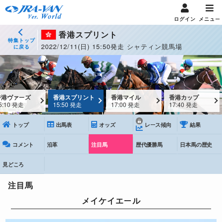
ログイン
メニュー
香港スプリント
特集トップ
2022/12/11(日) 15:50発走 シャティン競馬場
に戻る
香港ヴァーズ
香港スプリント
香港マイル
香港カップ
5:10 発走
15:50 発走
17:00 発走
17:40 発走
トップ
出馬表
オッズ
レース傾向
結果
コメント
沿革
注目馬
歴代優勝馬
日本馬の歴史
見どころ
注目馬
メイケイエール