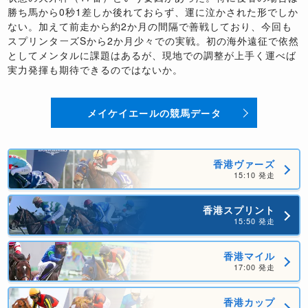
勝ち馬から0秒1差しか後れておらず、運に泣かされた形でしか
ない。加えて前走から約2か月の間隔で善戦しており、今回も
スプリンターズSから2か月少々での実戦。初の海外遠征で依然
としてメンタルに課題はあるが、現地での調整が上手く運べば
実力発揮も期待できるのではないか。
メイケイエールの競馬データ
香港ヴァーズ
15:10 発走
香港スプリント
15:50 発走
香港マイル
17:00 発走
香港カップ