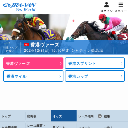
ログイン
メニュー
香港ヴァーズ
特集トップ
2024/12/8(日) 15:10発走 シャティン競馬場
に戻る
香港ヴァーズ
香港スプリント
香港マイル
香港カップ
トップ
出馬表
オッズ
レース傾向
結果
レース概要・
出走馬情報
見どころ
コメント
コラム