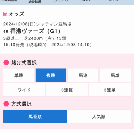
過去結果
オッズ
2024/12/08(日)シャティン競馬場
香港ヴァーズ（G1）
4R
3歳以上 芝2400m（右）13頭
15:10発走（現地時間：2024/12/08 14:10）
賭け式選択
単勝
複勝
馬連
馬単
ワイド
3連複
3連単
方式選択
馬番順
人気順