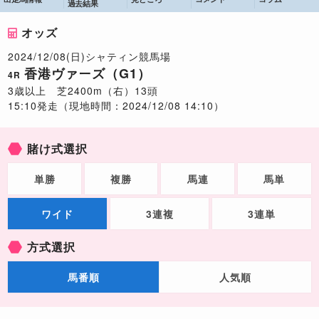
過去結果
オッズ
2024/12/08(日)シャティン競馬場
香港ヴァーズ（G1）
4R
3歳以上 芝2400m（右）13頭
15:10発走（現地時間：2024/12/08 14:10）
賭け式選択
単勝
複勝
馬連
馬単
ワイド
3連複
3連単
方式選択
馬番順
人気順