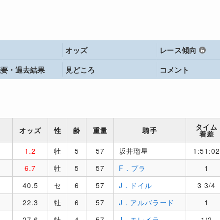
オッズ
レース傾向
概要・
過去結果
見どころ
コメント
タイム
オッズ
性
齢
重量
騎手
着差
1.2
牡
5
57
坂井瑠星
1:51:02
6.7
牡
5
57
F．プラ
1
40.5
セ
6
57
J．ドイル
3 3/4
22.3
牡
6
57
J．アルバラード
1
27.6
牡
4
57
J．モレイラ
1/2