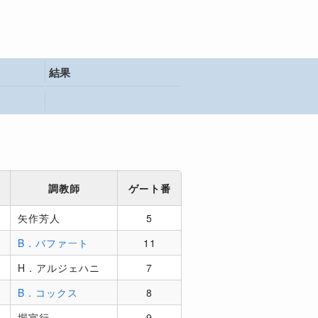
結果
調教師
ゲート番
矢作芳人
5
B．バファート
11
H．アルジェハニ
7
B．コックス
8
堀宣行
9