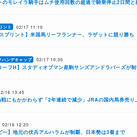
ーのモレイラ騎手はムチ使用回数の超過で騎乗停止2日間と
02/17 11:10
プリント
ーフスプリント】米国馬リーフランナー、ラザットに競り勝ち
02/17 10:30
フハンデキャップ
ーターフH】スタディオブマン産駒サンズアンドラバーズが制
02/16 13:45
熱戦にもかかわらず「2年連続で減少」JRAの国内馬券売り
02/16 12:20
ービー】地元の伏兵アルハラムが制覇、日本勢は3着まで