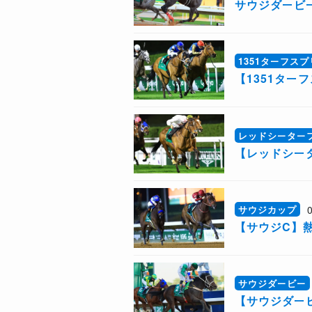
サウジダービ
1351ターフス
​【1351タ
レッドシーター
​【レッドシ
サウジカップ
【サウジC】
サウジダービー
​【サウジダ