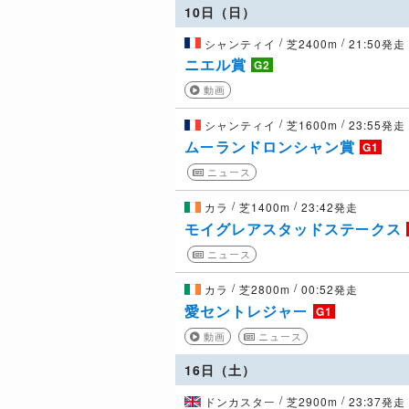
10日（日）
/
/
シャンティイ
芝2400m
21:50発走
ニエル賞
G2
動画
/
/
シャンティイ
芝1600m
23:55発走
ムーランドロンシャン賞
G1
ニュース
/
/
カラ
芝1400m
23:42発走
モイグレアスタッドステークス
ニュース
/
/
カラ
芝2800m
00:52発走
愛セントレジャー
G1
動画
ニュース
16日（土）
/
/
ドンカスター
芝2900m
23:37発走