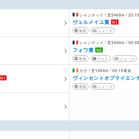
/
/
シャンティイ
芝2400m
23:
ヴェルメイユ賞
G1
動画
ニュース
/
/
シャンティイ
芝2400m
00:
フォワ賞
G2
動画
フォト
ニュース
/
/
カラ
芝1400m
00:15発走
ヴィンセントオブライエン
G1
動画
ニュース