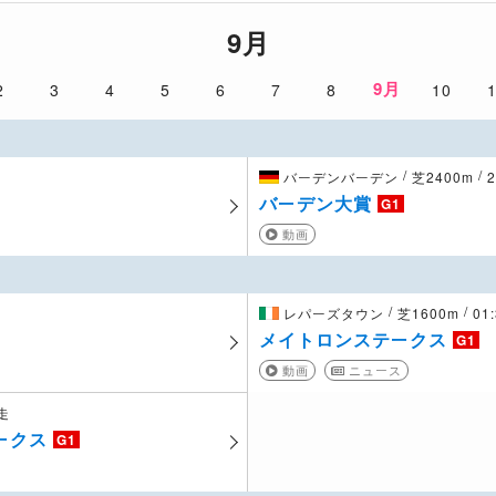
9月
9月
2
3
4
5
6
7
8
10
/
/
バーデンバーデン
芝2400m
バーデン大賞
G1
動画
/
/
レパーズタウン
芝1600m
01
メイトロンステークス
G1
動画
ニュース
発走
ークス
G1