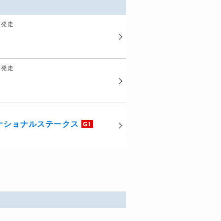
15発走
35発走
ナショナルステークス
G1