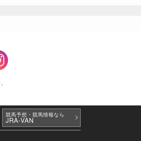
agram
す。
競馬予想・競馬情報なら
JRA-VAN