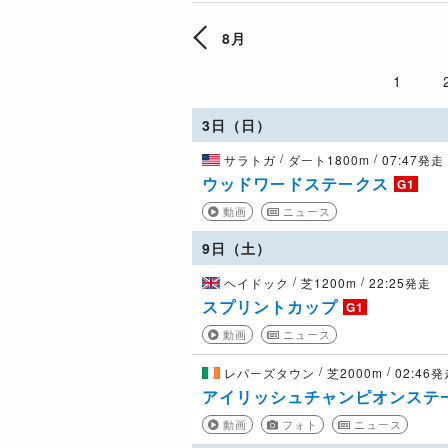
8月
1
3日（日）
/
/
サラトガ
ダート1800m
07:47発走
ウッドワードステークス
G1
動画
ニュース
9日（土）
/
/
ヘイドック
芝1200m
22:25発走
スプリントカップ
G1
動画
ニュース
/
/
レパーズタウン
芝2000m
02:46
アイリッシュチャンピオンステ
動画
フォト
ニュース