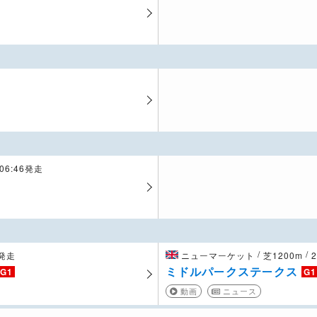
06:46発走
/
/
2発走
ニューマーケット
芝1200m
ミドルパークステークス
G1
G1
動画
ニュース