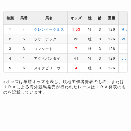
着順
馬番
馬名
オッズ
性
齢
重量
1
4
グレンイーグルス
1.53
牡
3
126
R．
2
5
ラザーナック
26
牡
3
126
W．
3
3
コンソート
7
牡
3
126
L．
4
1
アクタバンタイ
41
牡
3
126
J．
5
6
メイクビリーヴ
4
牡
3
126
O．
※オッズは単勝オッズを表し、現地主催者発表のもの、または
ＪＲＡによる海外競馬発売が行われたレースはＪＲＡ発表のも
のを記載しています。