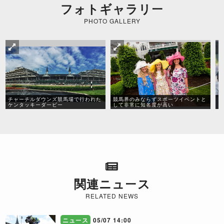
フォトギャラリー
PHOTO GALLERY
チャーチルダウンズ競馬場で行われた
競馬界のみならずスポーツイベントと
ダ
ケンタッキーダービー
して非常に知名度が高い
ま
関連ニュース
RELATED NEWS
ニュース
05/07 14:00