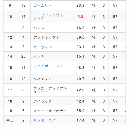
9
18
ゴームリー
23.3
牡
3
57
V
アイリッシュウォー
10
17
5.8
牡
3
57
R
クライ
11
8
ヘンス
16.0
牡
3
57
F
12
4
アントラップト
59.0
牡
3
57
R
13
7
ガーヴィン
23.1
牡
3
57
M
14
20
パッチ
15.1
牡
3
57
T
ジェイボーイズエコ
15
13
48.3
牡
3
57
L
ー
16
12
ソネティア
40.7
牡
3
57
K
ファストアンドアキ
17
3
42.8
牡
3
57
C
ュレート
18
9
アイラップ
42.4
牡
3
57
M
19
6
ステートオブオナー
55.0
牡
3
57
J
中止
2
サンダースノー
17.4
牡
3
57
C