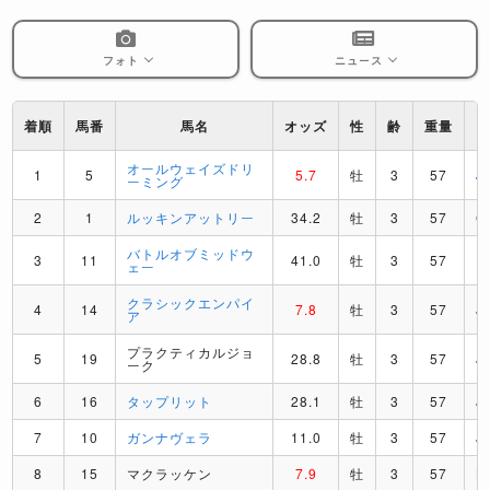
フォト
ニュース
着順
馬番
馬名
オッズ
性
齢
重量
オールウェイズドリ
1
5
5.7
牡
3
57
J
ーミング
2
1
ルッキンアットリー
34.2
牡
3
57
C
バトルオブミッドウ
3
11
41.0
牡
3
57
F
ェー
クラシックエンパイ
4
14
7.8
牡
3
57
J
ア
プラクティカルジョ
5
19
28.8
牡
3
57
J
ーク
6
16
タップリット
28.1
牡
3
57
J
7
10
ガンナヴェラ
11.0
牡
3
57
J
8
15
マクラッケン
7.9
牡
3
57
B