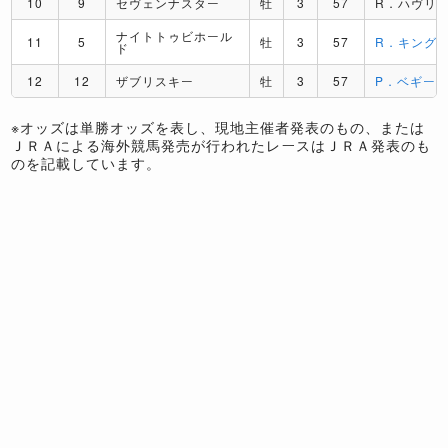
10
9
セヴェンナスター
牡
3
57
R．ハヴリ
ナイトトゥビホール
11
5
牡
3
57
R．キング
ド
12
12
ザブリスキー
牡
3
57
P．ベギー
※オッズは単勝オッズを表し、現地主催者発表のもの、または
ＪＲＡによる海外競馬発売が行われたレースはＪＲＡ発表のも
のを記載しています。