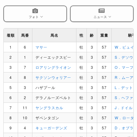
フォト
ニュース
着順
馬番
馬名
性
齢
重量
騎手
1
6
マサー
牡
3
57
W．ビュイ
2
1
ディーエックスビー
牡
3
57
S．デソウ
3
7
ロアリングライオン
牡
3
57
O．マーフ
4
8
サクソンウォリアー
牡
3
57
R．ムーア
5
3
ハザプール
牡
3
57
L．デット
6
2
デラノルーズベルト
牡
3
57
S．ヘファ
7
11
ヤングラスカル
牡
3
57
J．ドイル
8
10
ザペンタゴン
牡
3
57
W．ローダ
9
4
キューガーデンズ
牡
3
57
D．オブラ