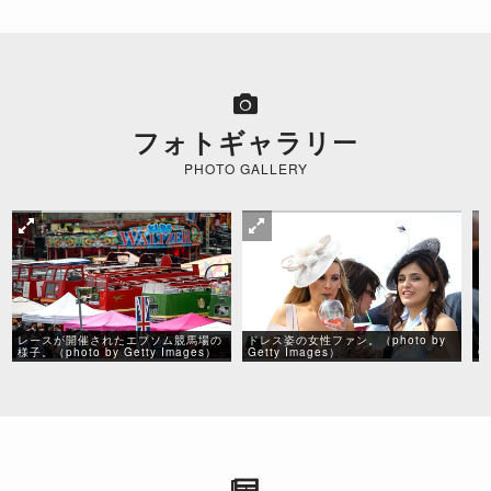
フォトギャラリー
PHOTO GALLERY
レースが開催されたエプソム競馬場の
ドレス姿の女性ファン。（photo by
エ
様子。（photo by Getty Images）
Getty Images）
G