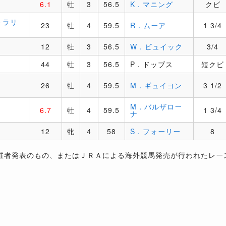
6.1
牡
3
56.5
K．マニング
クビ
トラリ
23
牡
4
59.5
R．ムーア
1 3/4
12
牡
3
56.5
W．ビュイック
3/4
44
牡
3
56.5
P．ドッブス
短クビ
26
牡
4
59.5
M．ギュイヨン
3 1/2
M．バルザロー
6.7
牡
4
59.5
1 3/4
ナ
12
牝
4
58
S．フォーリー
8
催者発表のもの、またはＪＲＡによる海外競馬発売が行われたレー