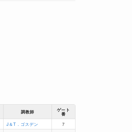
ゲート
調教師
番
6
J＆T．ゴスデン
7