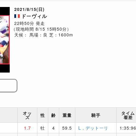
2021/8/15(日)
ドーヴィル
22時50分 発走
（現地時間 8/15 15時50分）
天候：
馬場：良
芝：1600m
オッ
タイム
性
齢
重量
騎手
ズ
着差
1.7
牡
4
59.5
L．デットーリ
1:35:9