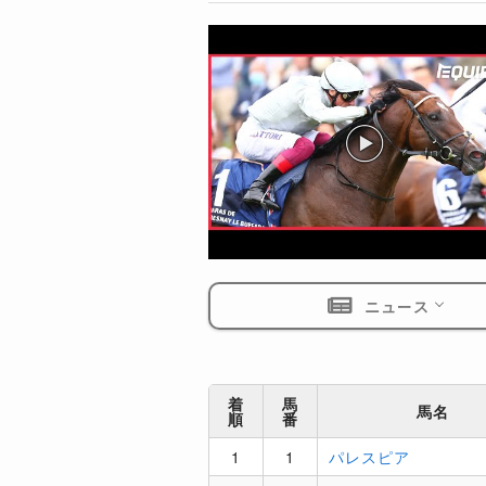
ニュース
着
馬
馬名
順
番
1
1
パレスピア