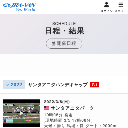
ログイン
メニュー
SCHEDULE
日程・結果
開催日程
2022
サンタアニタハンデキャップ
G1
2022/3/6(日)
サンタアニタパーク
10時08分 発走
（現地時間 3/5 17時08分）
天候：曇り
馬場：良
ダート：2000m