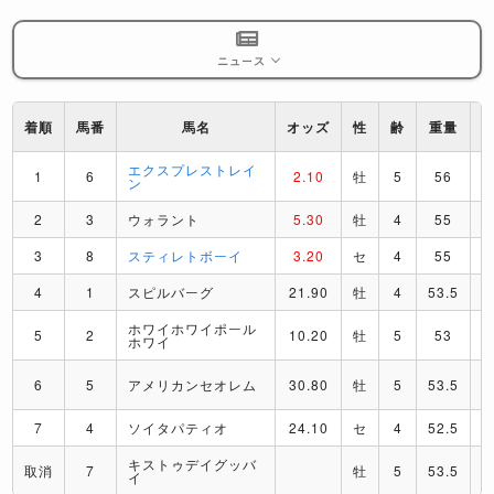
ニュース
着順
馬番
馬名
オッズ
性
齢
重量
エクスプレストレイ
1
6
2.10
牡
5
56
ン
2
3
ウォラント
5.30
牡
4
55
3
8
スティレトボーイ
3.20
セ
4
55
4
1
スピルバーグ
21.90
牡
4
53.5
ホワイホワイポール
5
2
10.20
牡
5
53
ホワイ
6
5
アメリカンセオレム
30.80
牡
5
53.5
7
4
ソイタパティオ
24.10
セ
4
52.5
キストゥデイグッバ
取消
7
牡
5
53.5
イ