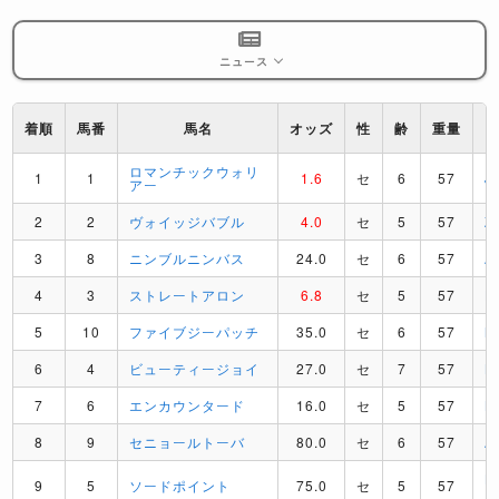
ニュース
着順
馬番
馬名
オッズ
性
齢
重量
ロマンチックウォリ
1
1
1.6
セ
6
57
J
アー
2
2
ヴォイッジバブル
4.0
セ
5
57
Z
3
8
ニンブルニンバス
24.0
セ
6
57
A
4
3
ストレートアロン
6.8
セ
5
57
H
5
10
ファイブジーパッチ
35.0
セ
6
57
M
6
4
ビューティージョイ
27.0
セ
7
57
K
7
6
エンカウンタード
16.0
セ
5
57
K
8
9
セニョールトーバ
80.0
セ
6
57
A
L
9
5
ソードポイント
75.0
セ
5
57