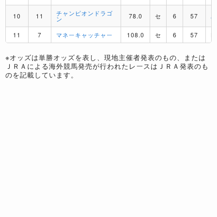
チャンピオンドラゴ
10
11
78.0
セ
6
57
A
ン
11
7
マネーキャッチャー
108.0
セ
6
57
L
※オッズは単勝オッズを表し、現地主催者発表のもの、または
ＪＲＡによる海外競馬発売が行われたレースはＪＲＡ発表のも
のを記載しています。