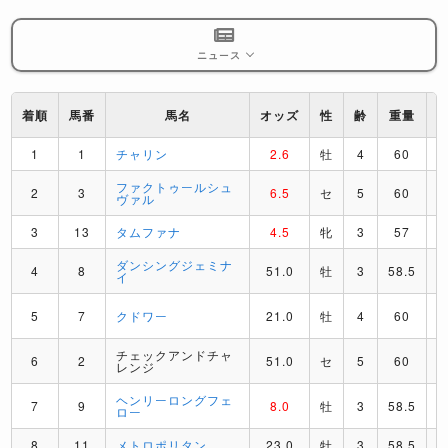
ニュース
着順
馬番
馬名
オッズ
性
齢
重量
1
1
チャリン
2.6
牡
4
60
ファクトゥールシュ
2
3
6.5
セ
5
60
ヴァル
3
13
タムファナ
4.5
牝
3
57
ダンシングジェミナ
4
8
51.0
牡
3
58.5
イ
5
7
クドワー
21.0
牡
4
60
チェックアンドチャ
6
2
51.0
セ
5
60
レンジ
ヘンリーロングフェ
7
9
8.0
牡
3
58.5
ロー
8
11
メトロポリタン
23.0
牡
3
58.5