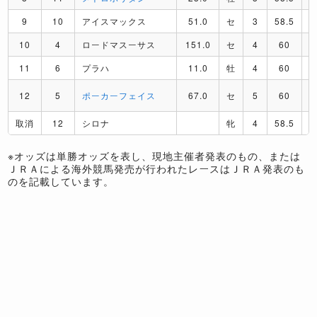
9
10
アイスマックス
51.0
セ
3
58.5
10
4
ロードマスーサス
151.0
セ
4
60
11
6
プラハ
11.0
牡
4
60
12
5
ポーカーフェイス
67.0
セ
5
60
取消
12
シロナ
牝
4
58.5
※オッズは単勝オッズを表し、現地主催者発表のもの、または
ＪＲＡによる海外競馬発売が行われたレースはＪＲＡ発表のも
のを記載しています。