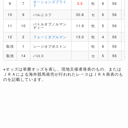
ネーションズプライ
9
7
3.5
牡
6
56
ド
10
9
バルニコフ
30.8
セ
6
56
O
バトルオブノルマン
11
10
11.9
牡
5
56
J
ディー
12
2
フォーミダブルマン
13.0
牡
4
56
U
取消
1
シージオブボストン
牡
6
56
取消
14
パロス
セ
5
56
J
※オッズは単勝オッズを表し、現地主催者発表のもの、または
ＪＲＡによる海外競馬発売が行われたレースはＪＲＡ発表のも
のを記載しています。