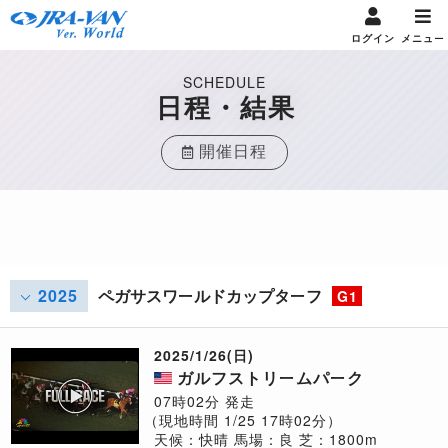
ログイン
メニュー
SCHEDULE
日程・結果
開催日程
2025
ペガサスワールドカップターフ
G1
2025/1/26(日)
ガルフストリームパーク
07時02分 発走
（現地時間 1/25 17時02分）
天候：快晴
馬場：良
芝：1800m