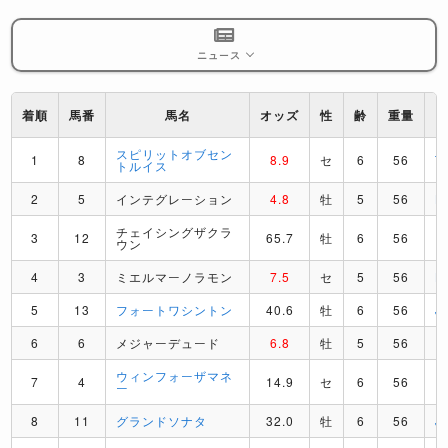
ニュース
着順
馬番
馬名
オッズ
性
齢
重量
スピリットオブセン
1
8
8.9
セ
6
56
T
トルイス
2
5
インテグレーション
4.8
牡
5
56
L
チェイシングザクラ
3
12
65.7
牡
6
56
E
ウン
4
3
ミエルマーノラモン
7.5
セ
5
56
L
5
13
フォートワシントン
40.6
牡
6
56
J
6
6
メジャーデュード
6.8
牡
5
56
I
ウィンフォーザマネ
7
4
14.9
セ
6
56
D
ー
8
11
グランドソナタ
32.0
牡
6
56
J