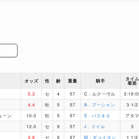
タイ
オッズ
性
齢
重量
騎手
着差
5.3
セ
4
57
C．ルクーヴル
3:19:0
4.4
牡
5
57
A．プーシャン
3 1/2
ューン
10.0
牡
5
57
S．パスキエ
アタ
12.0
セ
9
57
J．ドイル
3
3.6
セ
5
57
M．ギュイヨン
1 1/2