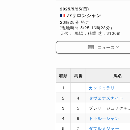
2025/5/25(日)
パリロンシャン
23時28分 発走
（現地時間 5/25 16時28分）
天候：
馬場：稍重
芝：3100m
ニュース
着順
馬番
馬名
1
1
カンドゥラリ
2
4
セヴェナズナイト
3
5
プレサージュノクチ
4
6
トゥルーシャン
5
7
ダブルメジャー