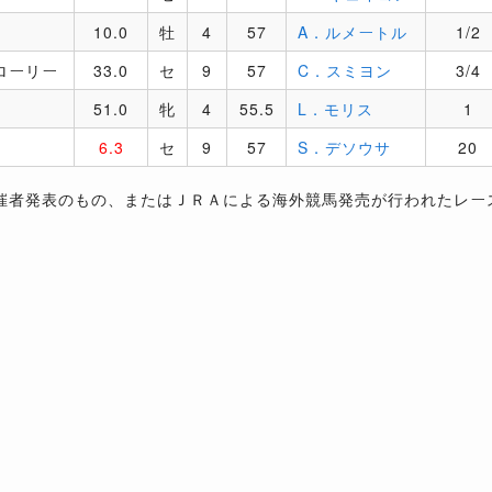
10.0
牡
4
57
A．ルメートル
1/2
ローリー
33.0
セ
9
57
C．スミヨン
3/4
51.0
牝
4
55.5
L．モリス
1
6.3
セ
9
57
S．デソウサ
20
催者発表のもの、またはＪＲＡによる海外競馬発売が行われたレー