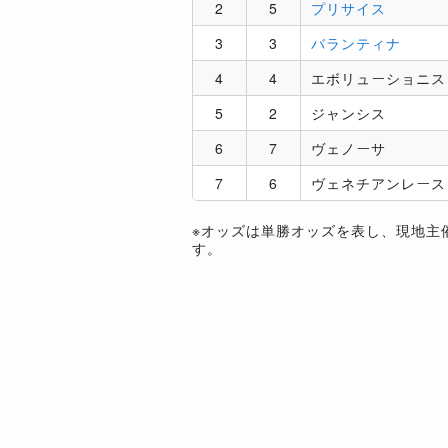
2
5
プリサイス
3
3
バランティナ
4
4
エボリューショニス
5
2
ジャンシス
6
7
ヴェノーサ
7
6
ヴェネチアンレース
※オッズは単勝オッズを表し、現地主
す。