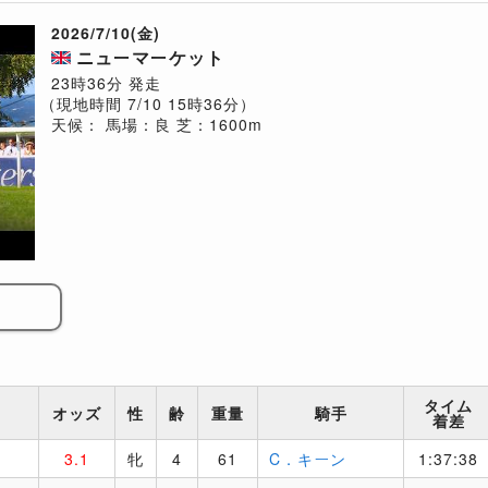
2026/7/10(金)
ニューマーケット
23時36分 発走
（現地時間 7/10 15時36分）
天候：
馬場：良
芝：1600m
タイム
オッズ
性
齢
重量
騎手
着差
3.1
牝
4
61
C．キーン
1:37:38