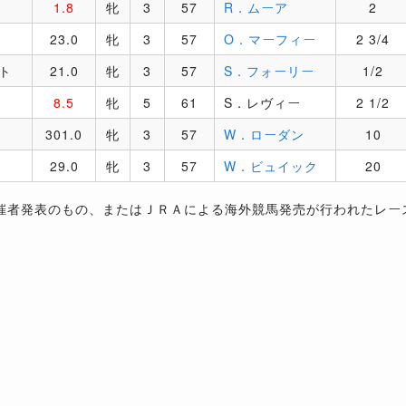
1.8
牝
3
57
R．ムーア
2
23.0
牝
3
57
O．マーフィー
2 3/4
ト
21.0
牝
3
57
S．フォーリー
1/2
8.5
牝
5
61
S．レヴィー
2 1/2
301.0
牝
3
57
W．ローダン
10
29.0
牝
3
57
W．ビュイック
20
催者発表のもの、またはＪＲＡによる海外競馬発売が行われたレー