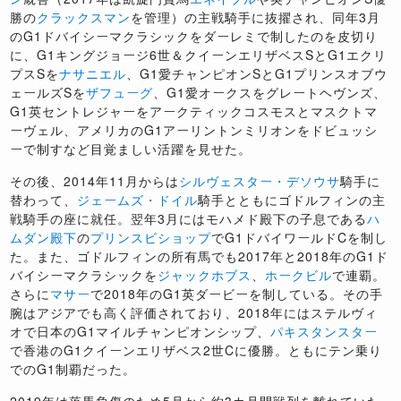
勝の
クラックスマン
を管理）の主戦騎手に抜擢され、同年3月
のG1ドバイシーマクラシックをダーレミで制したのを皮切り
に、G1キングジョージ6世＆クイーンエリザベスSとG1エクリ
プスSを
ナサニエル
、G1愛チャンピオンSとG1プリンスオブウ
ェールズSを
ザフューグ
、G1愛オークスをグレートヘヴンズ、
G1英セントレジャーをアークティックコスモスとマスクトマ
ーヴェル、アメリカのG1アーリントンミリオンをドビュッシ
ーで制すなど目覚ましい活躍を見せた。
その後、2014年11月からは
シルヴェスター・デソウサ
騎手に
替わって、
ジェームズ・ドイル
騎手とともにゴドルフィンの主
戦騎手の座に就任。翌年3月にはモハメド殿下の子息である
ハ
ムダン殿下
の
プリンスビショップ
でG1ドバイワールドCを制し
た。また、ゴドルフィンの所有馬でも2017年と2018年のG1ド
バイシーマクラシックを
ジャックホブス
、
ホークビル
で連覇。
さらに
マサー
で2018年のG1英ダービーを制している。その手
腕はアジアでも高く評価されており、2018年にはステルヴィ
オで日本のG1マイルチャンピオンシップ、
パキスタンスター
で香港のG1クイーンエリザベス2世Cに優勝。ともにテン乗り
でのG1制覇だった。
2019
年は落馬負傷のため
5
月から約3カ月間戦列を離れていた