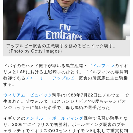
アップルビー厩舎の主戦騎手を務めるビュイック騎手。
（Photo by Getty Images）
ドバイのモハメド殿下が率いる馬主組織・
ゴドルフィン
のイギ
リスとUAEにおける主戦騎手のひとり。ゴドルフィンの専属調
教師である
チャーリー・アップルビー
厩舎の所属馬に主に騎乗
する。
ウィリアム・ビュイック
騎手は1988年7月22日にノルウェーで
生まれた。父ウォルターはスカンジナビアで8度もチャンピオ
ンジョッキーに輝いた名手で、母も馬術の選手だった。
イギリスの
アンドルー・ボールディング
厩舎で見習い騎手とな
り、2006年にイギリスで初勝利。ボールディング厩舎のブチ
ェラッティでイギリスのG3セントサイモンSを制して重賞初制