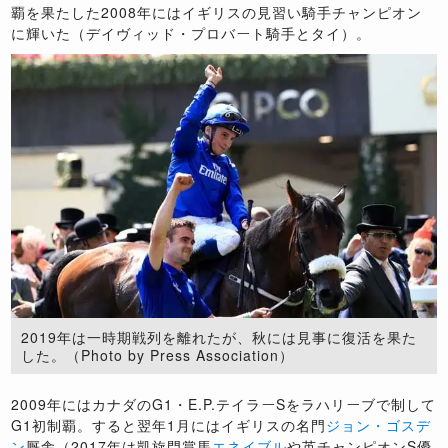
覇を果たした2008年にはイギリスの見習い騎手チャンピオン
に輝いた（デイヴィッド・プロバート騎手とタイ）。
2019年は一時期戦列を離れたが、秋には見事に復活を果た
した。（Photo by Press Association）
2009年にはカナダのG1・E.P.テイラーSをラハリーブで制して
G1初制覇。すると翌年1月にはイギリスの名門
ジョン・ゴスデ
ン
厩舎（2017年は凱旋門賞馬
エネイブル
や英チャンピオンS優