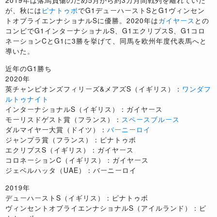
が、秋には
ピナトゥボ
で
G1
デューハースト
S
と
G1
ヴィンセン
トオブライエンナショナル
S
に優勝。2020年は
ガイヤース
との
コンビでG1インターナショナルS、G1エクリプスS、G1コロ
ネーションCとG1に3勝を挙げて、同馬を欧州年度代表馬へと
導いた。
近年のG1勝ち
2020年
英チャンピオンズフィリーズ&メアズS（イギリス）：
ワンダフ
ルトゥナイト
インターナショナルS（イギリス）：ガイヤース
モーリスドゲスト賞（フランス）：
スペースブルース
ダルマイヤー大賞（ドイツ）：
バーニーロイ
ジャンプラ賞（フランス）：ピナトゥボ
エクリプスS（イギリス）：ガイヤース
コロネーションC（イギリス）：ガイヤース
ジェベルハッタ（UAE）：バーニーロイ
2019年
デューハーストS（イギリス）：ピナトゥボ
ヴィンセントオブライエンナショナルS（アイルランド）：ピ