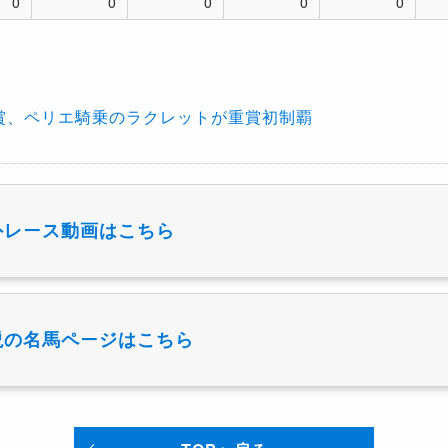
0
0
0
0
0
賞、ペリエ騎乗のラクレットが重賞初制覇
外レース動画はこちら
説の名馬ページはこちら