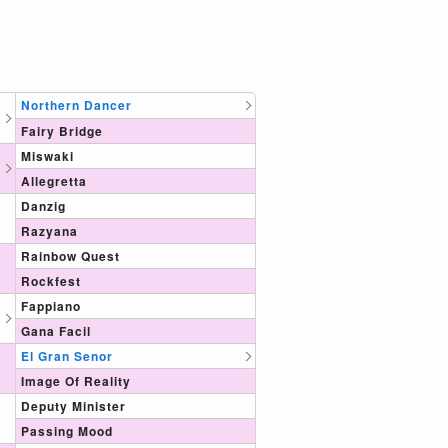
Northern Dancer
Fairy Bridge
Miswaki
Allegretta
Danzig
Razyana
Rainbow Quest
Rockfest
Fappiano
Gana Facil
El Gran Senor
Image Of Reality
Deputy Minister
Passing Mood