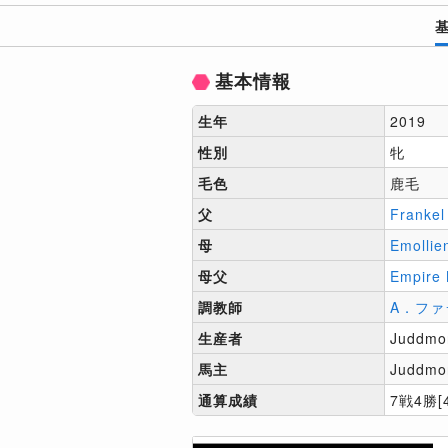
基本情報
生年
2019
性別
牝
毛色
鹿毛
父
Frankel
母
Emollie
母父
Empire
調教師
A．ファ
生産者
Juddmo
馬主
Juddmo
通算成績
7戦4勝[4