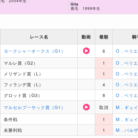
鹿毛 2004年生
Glia
鹿毛 1999年生
レース名
動画
着順
騎
ヨークシャーオークス（G1）
6
O．ペリエ
マルレ賞（G2）
1
O．ペリエ
メリザンド賞（L）
1
O．ペリエ
フィランデ賞（L）
4
O．ペリエ
グロット賞（G3）
8
O．ペリエ
マルセルブーサック賞（G1）
取消
M．ギュ
条件戦
1
M．ギュ
未勝利戦
1
M．バル