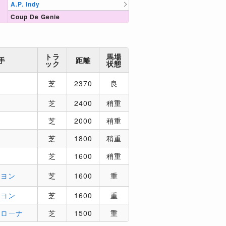
A.P. Indy
Coup De Genie
トラ
馬場
手
距離
ック
状態
芝
2370
良
芝
2400
稍重
芝
2000
稍重
芝
1800
稍重
芝
1600
稍重
イヨン
芝
1600
重
イヨン
芝
1600
重
ザローナ
芝
1500
重