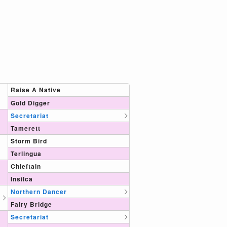
Raise A Native
Gold Digger
Secretariat
Tamerett
Storm Bird
Terlingua
Chieftain
Insilca
Northern Dancer
Fairy Bridge
Secretariat