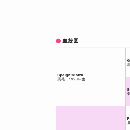
血統図
G
Speightstown
栗毛 1998年生
S
P