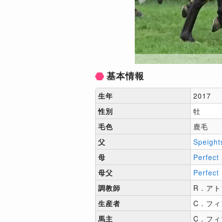
基本情報
生年
2017
性別
牡
毛色
鹿毛
父
Speight
母
Perfect 
母父
Perfect
調教師
R．ア
生産者
C．フィ
馬主
C．フィ