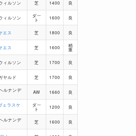
ウィルソン
芝
1400
良
ダー
ウィルソン
1600
良
ト
サエス
芝
1800
良
稍
サエス
芝
1600
重
ウィルソン
芝
1700
良
ガヤルド
芝
1700
良
ヘルナンデ
AW
1660
良
ヴェラスケ
ダー
1200
良
ト
ヘルナンデ
芝
1600
良