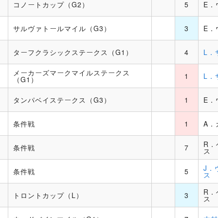
コノートカップ（G2）
5
E．
サルヴァトールマイル（G3）
3
E．
ターフクラシックステークス（G1）
4
L．
メーカーズマークマイルステークス
1
L．
（G1）
タンパベイステークス（G3）
1
E．
条件戦
1
A．
ー
R．
条件戦
7
ス
ー
J．
条件戦
5
ス
R．
トロントカップ（L）
3
ス