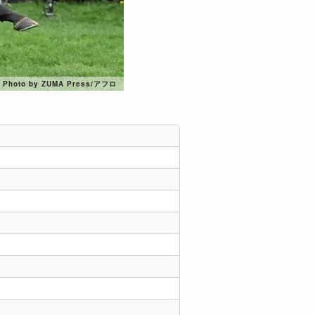
Photo by ZUMA Press/アフロ