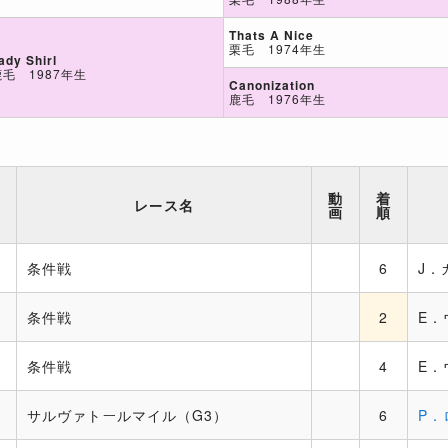
Thats A Nice
栗毛 1974年生
ady Shirl
鹿毛 1987年生
Canonization
鹿毛 1976年生
動
着
レース名
画
順
条件戦
6
J．
条件戦
2
E．
条件戦
4
E．
サルヴァトールマイル（G3）
6
P．