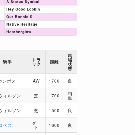
A Status Symbol
Hey Good Lookin
Our Bonnie S
Native Heritage
Heatherglow
馬
トラ
場
騎手
距離
ック
状
態
カンポス
AW
1700
良
稍
ウィルソン
芝
1700
重
ウィルソン
芝
1500
良
ダー
ロペス
1600
良
ト