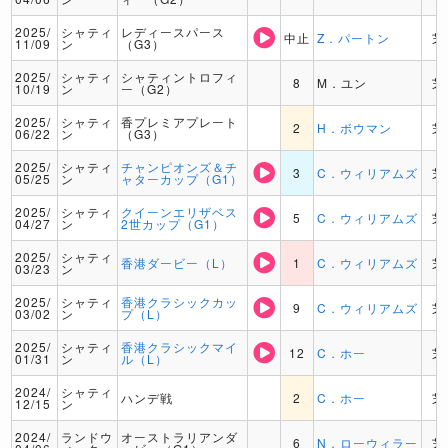
2025/
シャティ
レディースパース
中止
Z．パートン
芝
11/09
ン
（G3）
2025/
シャティ
シャティントロフィ
8
M．ユン
芝
10/19
ン
ー（G2）
2025/
シャティ
香プレミアプレート
2
H．ボウマン
芝
06/22
ン
（G3）
2025/
シャティ
チャンピオンズ＆チ
3
C．ウィリアムズ
芝
05/25
ン
ャターカップ（G1）
2025/
シャティ
クイーンエリザベス
5
C．ウィリアムズ
芝
04/27
ン
2世カップ（G1）
2025/
シャティ
香港ダービー（L）
1
C．ウィリアムズ
芝
03/23
ン
2025/
シャティ
香港クラシックカッ
9
C．ウィリアムズ
芝
03/02
ン
プ（L）
2025/
シャティ
香港クラシックマイ
12
C．ホー
芝
01/31
ン
ル（L）
2024/
シャティ
ハンデ戦
2
C．ホー
芝
12/15
ン
2024/
ランドウ
オーストラリアンダ
6
N．ローウィラー
芝