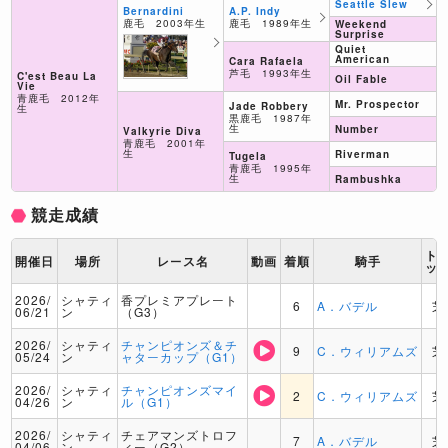
Seattle Slew
A.P. Indy
Bernardini
鹿毛 1989年生
鹿毛 2003年生
Weekend
Surprise
Quiet
American
Cara Rafaela
芦毛 1993年生
C'est Beau La
Oil Fable
Vie
青鹿毛 2012年
Mr. Prospector
Jade Robbery
生
黒鹿毛 1987年
生
Number
Valkyrie Diva
青鹿毛 2001年
生
Riverman
Tugela
青鹿毛 1995年
生
Rambushka
競走成績
ト
開催日
場所
レース名
動画
着順
騎手
ッ
2026/
シャティ
香プレミアプレート
6
A．バデル
芝
06/21
ン
（G3）
2026/
シャティ
チャンピオンズ＆チ
9
C．ウィリアムズ
芝
05/24
ン
ャターカップ（G1）
2026/
シャティ
チャンピオンズマイ
2
C．ウィリアムズ
芝
04/26
ン
ル（G1）
2026/
シャティ
チェアマンズトロフ
7
A．バデル
芝
04/06
ン
ィー（G2）