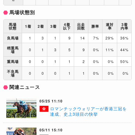
～
馬場状態別
馬場
4着
出走
連対
3着
1着
2着
3着
勝率
状態
以下
回数
率
内率
良馬場
1
3
1
9
14
7%
29%
36%
稍重馬
0
1
3
5
9
0%
11%
44%
場
重馬場
0
0
1
1
2
0%
0%
50%
不良馬
0
0
0
1
1
0%
0%
0%
場
関連ニュース
05/25 11:10
​ロマンチックウォリアーが香港三冠を
達成、史上3頭目の快挙
05/11 15:10