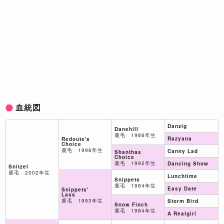
血統図
Danzig
Danehill
鹿毛 1986年生
Razyana
Redoute's
Choice
鹿毛 1996年生
Canny Lad
Shanthas
Choice
鹿毛 1992年生
Dancing Show
Snitzel
鹿毛 2002年生
Lunchtime
Snippets
鹿毛 1984年生
Easy Date
Snippets'
Lass
鹿毛 1993年生
Storm Bird
Snow Finch
鹿毛 1984年生
A Realgirl