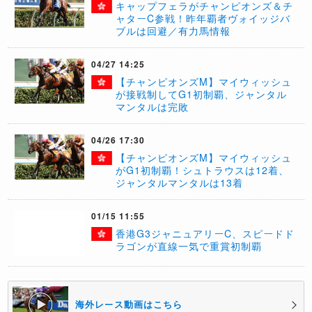
キャップフェラがチャンピオンズ＆チ
ャターC参戦！昨年覇者ヴォイッジバ
ブルは回避／有力馬情報
04/27 14:25
​【チャンピオンズM】マイウィッシュ
が接戦制してG1初制覇、ジャンタル
マンタルは完敗
04/26 17:30
【チャンピオンズM】マイウィッシュ
がG1初制覇！シュトラウスは12着、
ジャンタルマンタルは13着
01/15 11:55
香港G3ジャニュアリーC、スピードド
ラゴンが直線一気で重賞初制覇
海外レース動画はこちら