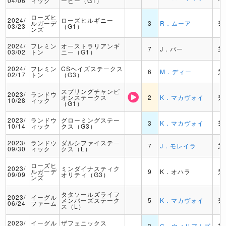
04/06
ィック
ービー（G1）
ローズヒ
2024/
ローズヒルギニー
ルガーデ
3
R．ムーア
芝
03/23
（G1）
ンズ
2024/
フレミン
オーストラリアンギ
7
J．パー
芝
03/02
トン
ニー（G1）
2024/
フレミン
CSヘイズステークス
6
M．ディー
芝
02/17
トン
（G3）
スプリングチャンピ
2023/
ランドウ
オンステークス
2
K．マカヴォイ
芝
10/28
ィック
（G1）
2023/
ランドウ
グローミングステー
3
K．マカヴォイ
芝
10/14
ィック
クス（G3）
2023/
ランドウ
ダルシファイステー
7
J．モレイラ
芝
09/30
ィック
クス（L）
ローズヒ
2023/
ミンダイナスティク
ルガーデ
9
K．オハラ
芝
09/09
オリティ（G3）
ンズ
タタソールズライフ
2023/
イーグル
メンバーズステーク
5
K．マカヴォイ
芝
06/24
ファーム
ス（L）
2023/
イーグル
ザフェニックス
3
C．ウィリアムズ
芝