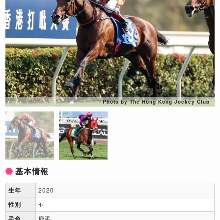
Photo by The Hong Kong Jockey Club
基本情報
生年
2020
性別
セ
毛色
鹿毛