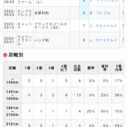
06/03
ファーム
（L）
2023/
ケンブラ
未勝利戦
3
B．プレブル
芝
05/23
グレンジ
2023/
キャンベ
ブラックオパールス
7
J．マクドナルド
芝
03/12
ラ
テークス（G3）
ウォリッ
2023/
クファー
ハンデ戦
5
J．マクドナルド
芝
03/01
ム
距離別
4着
出走
連対
3着
距離
1着
2着
3着
勝率
以下
回数
率
内率
～
0
0
1
5
6
0%
0%
17%
1400m
1401m
～
0
3
2
8
13
0%
23%
38%
1800m
1801m
～
1
1
1
1
4
25%
50%
75%
2100m
2101m
0
0
1
2
3
0%
0%
33%