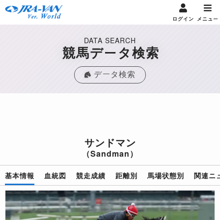
ログイン
メニュー
DATA SEARCH
競馬データ検索
データ検索
サンドマン
（Sandman）
基本情報
血統図
競走成績
距離別
馬場状態別
関連ニ