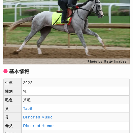
Photo by Getty Images
基本情報
生年
2022
性別
牡
毛色
芦毛
父
Tapit
母
Distorted Music
母父
Distorted Humor