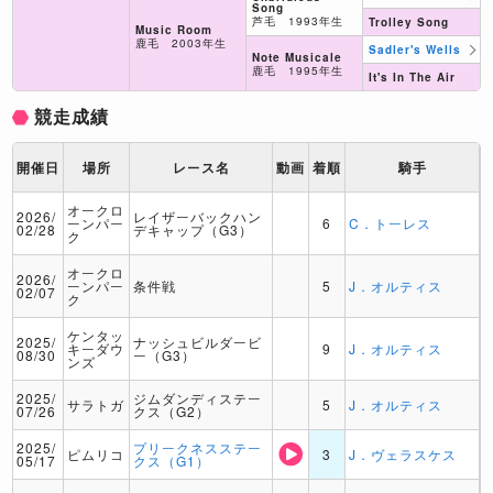
Song
芦毛 1993年生
Trolley Song
Music Room
鹿毛 2003年生
Sadler's Wells
Note Musicale
鹿毛 1995年生
It's In The Air
競走成績
開催日
場所
レース名
動画
着順
騎手
オークロ
2026/
レイザーバックハン
ーンパー
6
C．トーレス
02/28
デキャップ（G3）
ク
オークロ
2026/
ーンパー
条件戦
5
J．オルティス
02/07
ク
ケンタッ
2025/
ナッシュビルダービ
キーダウ
9
J．オルティス
08/30
ー（G3）
ンズ
2025/
ジムダンディステー
サラトガ
5
J．オルティス
07/26
クス（G2）
2025/
プリークネスステー
ピムリコ
3
J．ヴェラスケス
05/17
クス（G1）