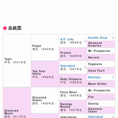
血統図
Seattle Slew
A.P. Indy
鹿毛 1989年生
Weekend
Surprise
Pulpit
鹿毛 1994年生
Mr. Prospector
Preach
鹿毛 1989年生
Narrate
Tapit
芦毛 2001年生
Fappiano
Unbridled
鹿毛 1987年生
Gana Facil
Tap Your
Heels
芦毛 1996年生
Nijinsky
Ruby Slippers
芦毛 1982年生
Moon Glitter
Mr. Prospector
Forty Niner
栗毛 1985年生
File
Distorted
Humor
栗毛 1993年生
Danzig
Danzigs
Beauty
Sweetest
鹿毛 1987年生
Distorted
Chant
Music
栗毛 2010年生
Unbridled
Unbridleds