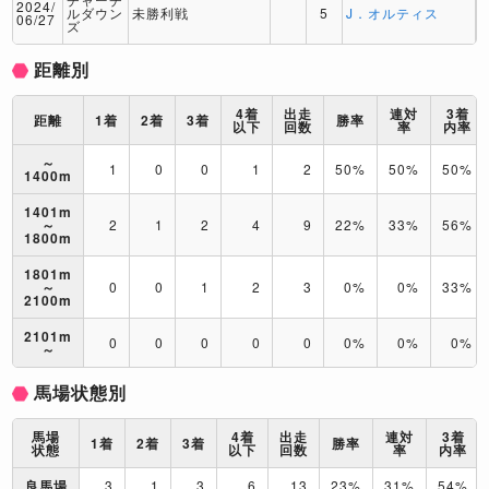
2024/
ルダウン
未勝利戦
5
J．オルティス
06/27
ズ
距離別
4着
出走
連対
3着
距離
1着
2着
3着
勝率
以下
回数
率
内率
～
1
0
0
1
2
50%
50%
50%
1400m
1401m
～
2
1
2
4
9
22%
33%
56%
1800m
1801m
～
0
0
1
2
3
0%
0%
33%
2100m
2101m
0
0
0
0
0
0%
0%
0%
～
馬場状態別
馬場
4着
出走
連対
3着
1着
2着
3着
勝率
状態
以下
回数
率
内率
良馬場
3
1
3
6
13
23%
31%
54%