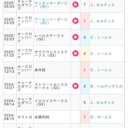
チャーチ
2025/
ケンタッキーダービ
ルダウン
7
J．オルティス
05/03
ー（G1）
ズ
オークロ
2025/
アーカンソーダービ
ーンパー
1
J．オルティス
03/29
ー（G1）
ク
オークロ
2025/
レベルステークス
ーンパー
3
C．トーレス
02/23
（G2）
ク
オークロ
2025/
サウスウェストステ
ーンパー
2
C．トーレス
01/25
ークス（G3）
ク
オークロ
2024/
ーンパー
条件戦
1
C．トーレス
12/13
ク
チャーチ
2024/
ストリートセンスス
ルダウン
3
B．ヘルナンデスJr.
10/27
テークス（G3）
ズ
チャーチ
2024/
イロコイステークス
ルダウン
5
J．オルティス
09/14
（G3）
ズ
2024/
サラトガ
未勝利戦
1
D．デービス
08/10
チャーチ