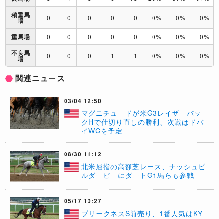
稍重馬
0
0
0
0
0
0%
0%
0%
場
重馬場
0
0
0
0
0
0%
0%
0%
不良馬
0
0
0
1
1
0%
0%
0%
場
関連ニュース
03/04 12:50
マグニチュードが米G3レイザーバッ
クHで仕切り直しの勝利、次戦はドバ
イWCを予定
08/30 11:12
北米屈指の高額芝レース、ナッシュビ
ルダービーにダートG1馬らも参戦
05/17 10:27
プリークネスS前売り、1番人気はKY