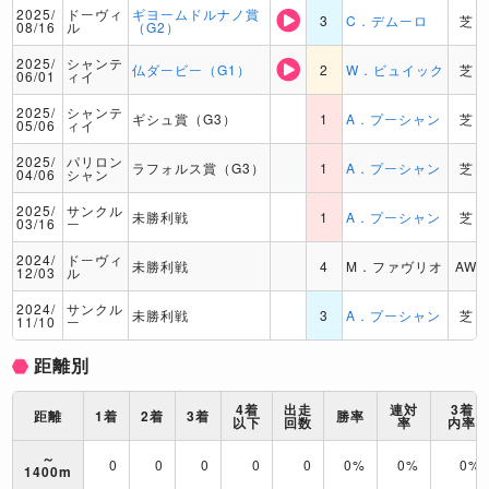
2025/
ドーヴィ
ギヨームドルナノ賞
3
C．デムーロ
芝
08/16
ル
（G2）
2025/
シャンテ
仏ダービー（G1）
2
W．ビュイック
芝
06/01
ィイ
2025/
シャンテ
ギシュ賞（G3）
1
A．プーシャン
芝
05/06
ィイ
2025/
パリロン
ラフォルス賞（G3）
1
A．プーシャン
芝
04/06
シャン
2025/
サンクル
未勝利戦
1
A．プーシャン
芝
03/16
ー
2024/
ドーヴィ
未勝利戦
4
M．ファヴリオ
AW
12/03
ル
2024/
サンクル
未勝利戦
3
A．プーシャン
芝
11/10
ー
距離別
4着
出走
連対
3着
距離
1着
2着
3着
勝率
以下
回数
率
内率
～
0
0
0
0
0
0%
0%
0%
1400m