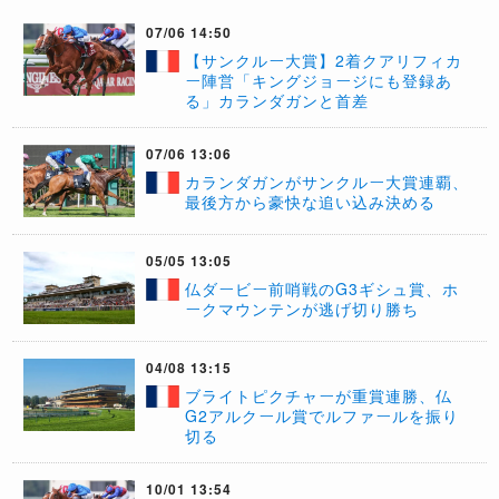
07/06 14:50
【サンクルー大賞】2着クアリフィカ
ー陣営「キングジョージにも登録あ
る」カランダガンと首差
07/06 13:06
​カランダガンがサンクルー大賞連覇、
最後方から豪快な追い込み決める
05/05 13:05
仏ダービー前哨戦のG3ギシュ賞、ホ
ークマウンテンが逃げ切り勝ち
04/08 13:15
ブライトピクチャーが重賞連勝、仏
G2アルクール賞でルファールを振り
切る
10/01 13:54