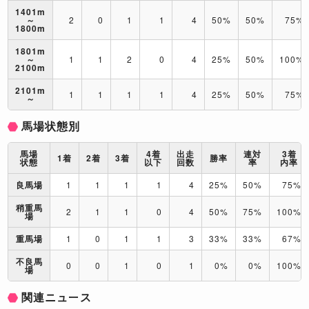
1401m
～
2
0
1
1
4
50%
50%
75%
1800m
1801m
～
1
1
2
0
4
25%
50%
100%
2100m
2101m
1
1
1
1
4
25%
50%
75%
～
馬場状態別
馬場
4着
出走
連対
3着
1着
2着
3着
勝率
状態
以下
回数
率
内率
良馬場
1
1
1
1
4
25%
50%
75%
稍重馬
2
1
1
0
4
50%
75%
100%
場
重馬場
1
0
1
1
3
33%
33%
67%
不良馬
0
0
1
0
1
0%
0%
100%
場
関連ニュース