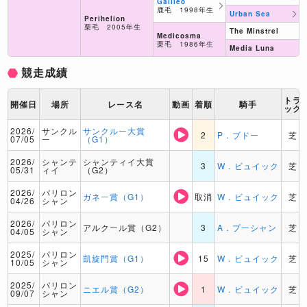
Galileo
鹿毛 1998年生
Urban Sea
Perihelion
栗毛 2005年生
The Minstrel
Medicosma
栗毛 1986年生
Media Luna
競走成績
トラ
開催日
場所
レース名
動画
着順
騎手
ック
2026/
サンクル
サンクルー大賞
2
P．ブドー
芝
07/05
ー
（G1）
2026/
シャンテ
シャンティイ大賞
3
W．ビュイック
芝
05/31
ィイ
（G2）
2026/
パリロン
ガネー賞（G1）
取消
W．ビュイック
芝
04/26
シャン
2026/
パリロン
アルクール賞（G2）
3
A．プーシャン
芝
04/05
シャン
2025/
パリロン
凱旋門賞（G1）
15
W．ビュイック
芝
10/05
シャン
2025/
パリロン
ニエル賞（G2）
1
W．ビュイック
芝
09/07
シャン