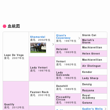
血統図
Storm Cat
Giant's
Shamardal
Causeway
鹿毛 2002年生
Mariah's
栗毛 1997年生
Storm
Machiavellian
Helsinki
鹿毛 1993年生
Helen Street
Lope De Vega
栗毛 2007年生
Machiavellian
Vettori
鹿毛 1992年生
Air Distingue
Lady Vettori
鹿毛 1997年生
Kendor
Lady
Golconda
栗毛 1992年生
Lady Sharp
Danzig
Danehill
鹿毛 1986年生
Razyana
Fastnet Rock
鹿毛 2001年生
Royal
Piccadilly
Academy
Circus
鹿毛 1995年生
Gatana
Qualify
鹿毛 2012年生
Sadler's Wells