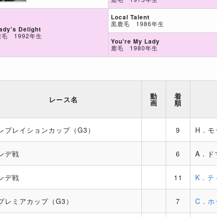
Local Talent
黒鹿毛 1986年生
ady's Delight
鹿毛 1992年生
You're My Lady
鹿毛 1980年生
動
着
レース名
画
順
レブレイションカップ（G3）
9
H．モ
ンデ戦
6
A．ド
ンデ戦
11
K．テ
プレミアカップ（G3）
7
C．ホ