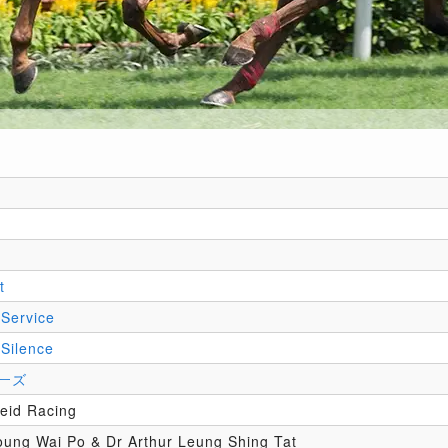
t
Service
Silence
ーズ
eid Racing
oung Wai Po & Dr Arthur Leung Shing Tat