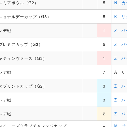
レミアボウル（G2）
5
N．カ
ショナルデーカップ（G3）
5
K．リ
ンデ戦
1
Z．パ
プレミアカップ（G3）
5
Z．パ
ャティンヴァーズ（G3）
1
Z．パ
ンデ戦
7
A．サ
スプリントカップ（G2）
3
Z．パ
ンデ戦
3
Z．パ
ンデ戦
2
Z．パ
ャイニーズクラブチャレンジカップ
M．チ