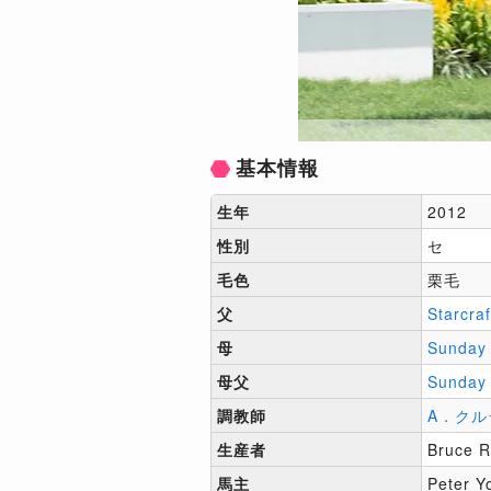
基本情報
生年
2012
性別
セ
毛色
栗毛
父
Starcraf
母
Sunday 
母父
Sunday 
調教師
A．クル
生産者
Bruce R
馬主
Peter Y