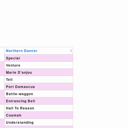
Northern Dancer
Special
Venture
Marie D'anjou
Tell
Port Damascus
Battle-waggon
Entrancing Bell
Hail To Reason
Cosmah
Understanding