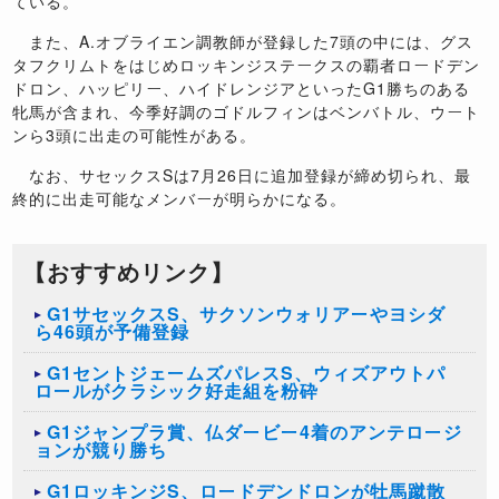
ている。
また、A.オブライエン調教師が登録した7頭の中には、グス
タフクリムトをはじめロッキンジステークスの覇者ロードデン
ドロン、ハッピリー、ハイドレンジアといったG1勝ちのある
牝馬が含まれ、今季好調のゴドルフィンはベンバトル、ウート
ンら3頭に出走の可能性がある。
なお、サセックスSは7月26日に追加登録が締め切られ、最
終的に出走可能なメンバーが明らかになる。
【おすすめリンク】
G1サセックスS、サクソンウォリアーやヨシダ
ら46頭が予備登録
G1セントジェームズパレスS、ウィズアウトパ
ロールがクラシック好走組を粉砕
G1ジャンプラ賞、仏ダービー4着のアンテロージ
ョンが競り勝ち
G1ロッキンジS、ロードデンドロンが牡馬蹴散