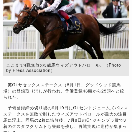
ここまで4戦無敗の3歳馬ウィズアウトパロール。（Photo
by Press Association）
英G1サセックスステークス（8月1日、グッドウッド競馬
場）の登録取り消しが行われ、予備登録46頭から25頭へと絞
られた。
予備登録締め切り後の6月19日にG1セントジェームズパレス
ステークスを無敗で制したウィズアウトパロールが最大の注目
馬に浮上。同馬の2着に惜敗後、7月8日のG1ジャンプラ賞で3
着のグスタフクリムトも登録を残し、再戦実現に期待が集まっ