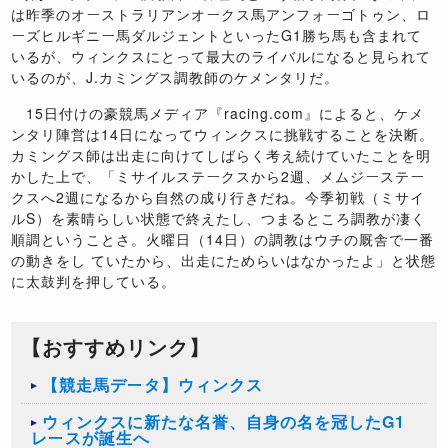
は昨季のオーストラリアンオークス馬アンフォーゴトゥン、ロ
ーズヒルギニー馬ダルジェントといったG1勝ち馬も含まれて
いるが、ウィンクスにとって最大のライバルになると見られて
いるのが、J.カミングス調教師のケメンタリだ。
15日付けの豪競馬メディア『racing.com』によると、ケメ
ンタリ陣営は14日になってウィンクスに挑戦することを決断。
カミングス師は出走に向けてしばらく考え続けていたことを明
かした上で、「ミサイルステークスから2週、メムジーステー
クスへ2週になるから自然の成り行きだね。今季初戦（ミサイ
ルS）を素晴らしい状態で終えたし、つまるところ調教が凄く
順調ということさ。火曜日（14日）の調教はウチの厩舎で一番
の動きをし ていたから、出走にためらいはなかったよ」と状態
に太鼓判を押している。
【おすすめリンク】
【競走馬データ】ウィンクス
ウィンクスに新たな名誉、自身の名を冠したG1
レースが誕生へ