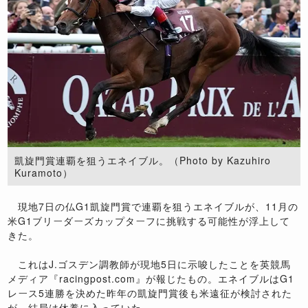
凱旋門賞連覇を狙うエネイブル。（Photo by Kazuhiro
Kuramoto）
現地7日の仏G1凱旋門賞で連覇を狙うエネイブルが、11月の
米G1ブリーダーズカップターフに挑戦する可能性が浮上して
きた。
これはJ.ゴスデン調教師が現地5日に示唆したことを英競馬
メディア『racingpost.com』が報じたもの。エネイブルはG1
レース5連勝を決めた昨年の凱旋門賞後も米遠征が検討された
が、結局は休養に入っていた。