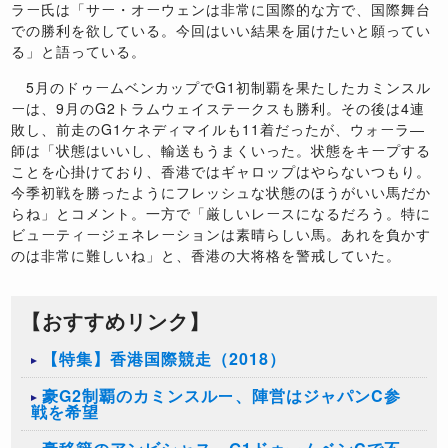
ラー氏は「サー・オーウェンは非常に国際的な方で、国際舞台
での勝利を欲している。今回はいい結果を届けたいと願ってい
る」と語っている。
5月のドゥームベンカップでG1初制覇を果たしたカミンスル
ーは、9月のG2トラムウェイステークスも勝利。その後は4連
敗し、前走のG1ケネディマイルも11着だったが、ウォーラ―
師は「状態はいいし、輸送もうまくいった。状態をキープする
ことを心掛けており、香港ではギャロップはやらないつもり。
今季初戦を勝ったようにフレッシュな状態のほうがいい馬だか
らね」とコメント。一方で「厳しいレースになるだろう。特に
ビューティージェネレーションは素晴らしい馬。あれを負かす
のは非常に難しいね」と、香港の大将格を警戒していた。
【おすすめリンク】
【特集】香港国際競走（2018）
豪G2制覇のカミンスルー、陣営はジャパンC参
戦を希望