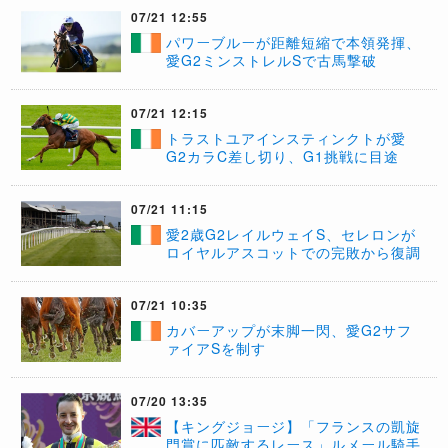
07/21 12:55
​パワーブルーが距離短縮で本領発揮、
愛G2ミンストレルSで古馬撃破
07/21 12:15
トラストユアインスティンクトが愛
G2カラC差し切り、G1挑戦に目途
07/21 11:15
​愛2歳G2レイルウェイS、セレロンが
ロイヤルアスコットでの完敗から復調
07/21 10:35
​カバーアップが末脚一閃、愛G2サフ
ァイアSを制す
07/20 13:35
【キングジョージ】「フランスの凱旋
門賞に匹敵するレース」ルメール騎手