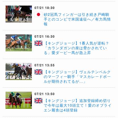
07/21 18:30
砂2冠馬フィンガーは引き続き戸崎騎
手とのコンビで米国遠征へ／有力馬情
報
07/21 16:30
【キングジョージ】1番人気が逆転？
「カランダガンの座は脅かされてい
る」愛ダービー馬が急上昇
07/21 13:55
【キングジョージ】ヴェルテンベルク
のマーフィー騎手「マスカレードボー
ルが期待されてるが…」
07/21 13:50
【キングジョージ】追加登録締め切り
で今年は最大10頭立て！愛のオブライ
エン厩舎は4頭登録