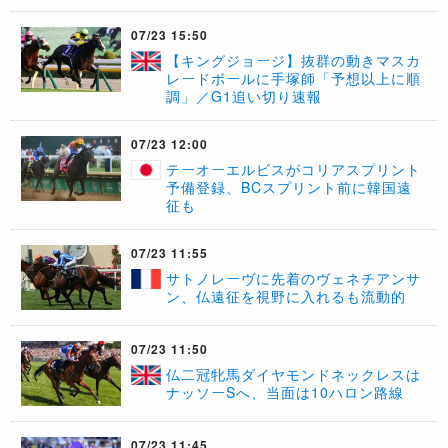
07/23 15:50
【キングジョージ】抜群の動きマスカ
レードボールに手塚師「予想以上に順
調」／G1追い切り速報
07/23 12:00
テーオーエルビスがコリアスプリント
予備登録、BCスプリント前に韓国遠
征も
07/23 11:55
サトノレーヴに先着のヴェネチアンサ
ン、仏遠征を視野に入れるも流動的
07/23 11:50
仏二冠牝馬ダイヤモンドネックレスは
ナッソーSへ、当面は10ハロン路線
07/23 11:45