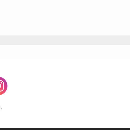
agram
す。