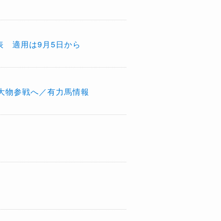
表 適用は9月5日から
大物参戦へ／有力馬情報