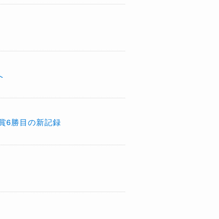
へ
賞6勝目の新記録