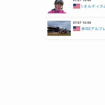
07/27 13:40
​I.オルティ
07/27 12:55
​米G2アル