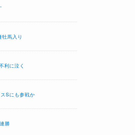
す
種牡馬入り
不利に泣く
クスSにも参戦か
3連勝