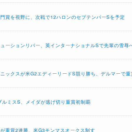
門賞を視野に、次戦で12ハロンのセプテンバーSを予定
テューションリバー、英インターナショナルSで先輩の雪辱
ェニックスが米G2エディーリードS競り勝ち、デルマーで重
ラブルミスS、メイダが逃げ切り重賞初制覇
ーが重賞2連勝、米G3モンマスオークス制す