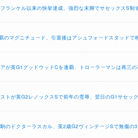
がフランケル以来の快挙達成、強烈な末脚でサセックスS制
制覇のマグニチュード、引退後はアシュフォードスタッドで
アが英G1グッドウッドCを連覇、トローラーマンは再三の
ストが英G2レノックスSで前年の雪辱、翌日のG1サセッ
駒のドクターラスカル、英2歳G2ヴィンテージSで無傷の