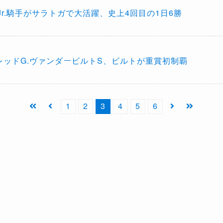
スJr.騎手がサラトガで大活躍、史上4回目の1日6勝
フレッドG.ヴァンダービルトS、ビルトが重賞初制覇
1
2
3
4
5
6