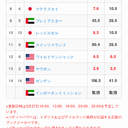
8
4
7.6
10.0
マテラスカイ
9
5
45.5
26.0
プレミアスター
10
13
6.3
10.0
レッドルゼル
11
9
90.4
26.0
スイッツァランド
12
6
4.5
6.0
ワイルドマンジャック
13
2
3.9
3.5
ヤウポン
14
14
106.5
41.0
ゼンデン
取消
取消
インポータントミッション
※更新日時は3月27日10:00、13:00、16:00、20:00、23:00を予定して
います。
※パディーパワーは、イギリスおよびアイルランド政府が公認する正規の
ブックメーカーです。
※パディーパワーのオッズはJRAのオッズと異なりますので