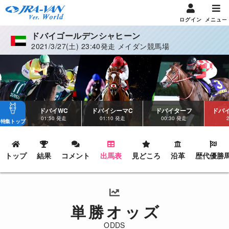
ログイン
メニュー
ドバイゴールデンシャヒーン
2021/3/27(土) 23:40発走 メイダン競馬場
ドバイWC
ドバイシーマC
ドバイターフ
ドバ
01:50 発走
01:10 発走
00:30 発走
特集トップ
トップ
結果
コメント
出馬表
見どころ
沿革
歴代優勝
単勝オッズ
ODDS