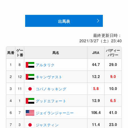
出馬表
最終更新日時：
2021/3/27（土）23:40
ゲー
パディー
馬番
馬名
JRA
ト番
パワー
1
8
44.7
29.0
アルタリク
2
12
12.2
9.0
キャンヴァスト
3
11
5.8
10.0
コパノキッキング
4
1
12.9
6.5
グッドエフォート
6
7
106.4
41.0
ジェイランジャーニー
7
3
11.4
23.0
ジャスティン