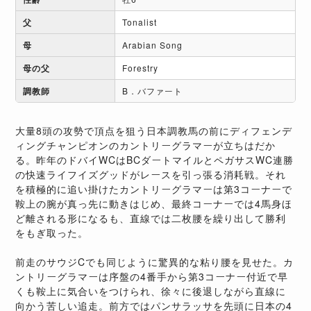
父
Tonalist
母
Arabian Song
母の父
Forestry
調教師
B．バファート
大量8頭の攻勢で頂点を狙う日本調教馬の前にディフェンデ
ィングチャンピオンのカントリーグラマーが立ちはだか
る。昨年のドバイWCはBCダートマイルとペガサスWC連勝
の快速ライフイズグッドがレースを引っ張る消耗戦。それ
を積極的に追い掛けたカントリーグラマーは第3コーナーで
鞍上の腕が真っ先に動きはじめ、最終コーナーでは4馬身ほ
ど離される形になるも、直線では二枚腰を繰り出して勝利
をもぎ取った。
前走のサウジCでも同じように驚異的な粘り腰を見せた。カ
ントリーグラマーは序盤の4番手から第3コーナー付近で早
くも鞍上に気合いをつけられ、徐々に後退しながら直線に
向かう苦しい追走。前方ではパンサラッサを先頭に日本の4