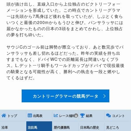
頭が抜け出し、直線入口から上位独占のビクトリーフォー
メーションを形成していた。この時点でカントリーグラマ
ーは先頭から7馬身ほど後れを取っていたが、しぶとく食ら
いつくと最後の200mからもうひと伸び。パンサラッサには
届かなかったものの日本の3頭をまとめてかわし、上位独占
の夢を打ち砕いた。
サウジCのゴール前は脚勢が際立っており、あと数完歩でパ
ンサラッサも差し切れるほどだった。昨年の実績を持ち出
すまでもなく、ドバイWCでの距離延長は間違いなくプラ
ス。L.デットーリ騎手もワールドカップがドバイで現役最後
の騎乗となる可能性が高く、勝利への執念を一段と燃やし
てくるはずだ。
カントリーグラマーの競馬データ
トップ
出馬表
レース傾向
結果
コメント
沿革
注目馬
歴代優勝馬
日本馬の歴史
見どころ