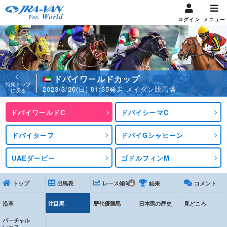
ログイン
メニュー
ドバイワールドカップ
特集トップ
2023/3/26(日) 01:35発走 メイダン競馬場
に戻る
ドバイワールドC
ドバイシーマC
ドバイターフ
ドバイGシャヒーン
UAEダービー
ゴドルフィンM
トップ
出馬表
レース傾向
結果
コメント
沿革
注目馬
歴代優勝馬
日本馬の歴史
見どころ
バーチャル
レース