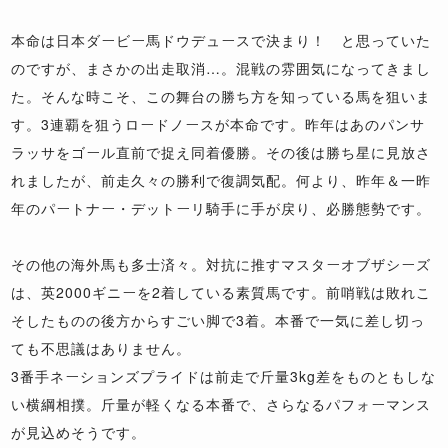
本命は日本ダービー馬ドウデュースで決まり！ と思っていた
のですが、まさかの出走取消…。混戦の雰囲気になってきまし
た。そんな時こそ、この舞台の勝ち方を知っている馬を狙いま
す。3連覇を狙うロードノースが本命です。昨年はあのパンサ
ラッサをゴール直前で捉え同着優勝。その後は勝ち星に見放さ
れましたが、前走久々の勝利で復調気配。何より、昨年＆一昨
年のパートナー・デットーリ騎手に手が戻り、必勝態勢です。
その他の海外馬も多士済々。対抗に推すマスターオブザシーズ
は、英2000ギニーを2着している素質馬です。前哨戦は敗れこ
そしたものの後方からすごい脚で3着。本番で一気に差し切っ
ても不思議はありません。
3番手ネーションズプライドは前走で斤量3kg差をものともしな
い横綱相撲。斤量が軽くなる本番で、さらなるパフォーマンス
が見込めそうです。