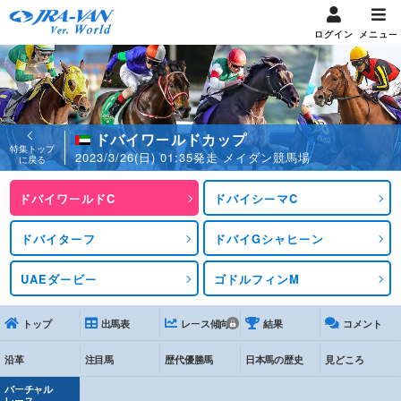
ログイン
メニュー
ドバイワールドカップ
特集トップ
2023/3/26(日) 01:35発走 メイダン競馬場
に戻る
ドバイワールドC
ドバイシーマC
ドバイターフ
ドバイGシャヒーン
UAEダービー
ゴドルフィンM
トップ
出馬表
レース傾向
結果
コメント
沿革
注目馬
歴代優勝馬
日本馬の歴史
見どころ
バーチャル
レース