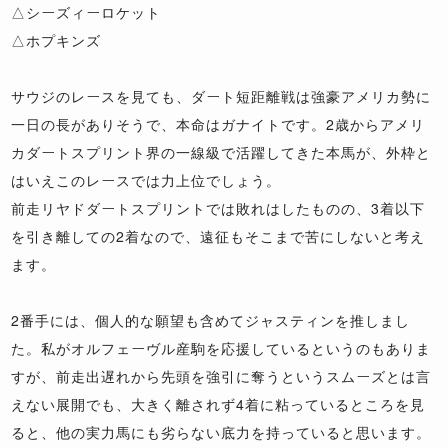
△シーズィーロケット
△ホプキンズ
サウジのレースを見ても、ダート短距離戦は強豪アメリカ勢に
一日の長がありそうで、本命はガナイトです。2歳からアメリ
カダートスプリント界の一線級で活躍してきた本馬が、外枠と
はいえこのレースでは力上位でしょう。
前走リヤドダートスプリントでは敗れはしたものの、3着以下
を引き離しての2着なので、遠征もそこまで苦にしないと考え
ます。
2番手には、個人的な願望も含めてジャスティンを推しまし
た。私がオルフェーヴル産駒を応援しているというのもありま
すが、前走出遅れから先頭を強引に奪うというスムーズとは言
えない展開でも、大きく離されず4着に粘っているところを見
ると、他の実力馬にも劣らない底力を持っていると思います。