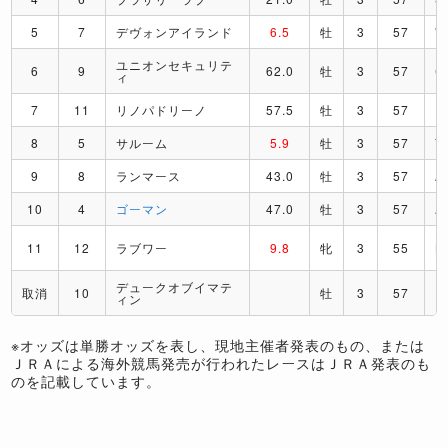
5
7
デヴォンアイランド
6.5
牡
3
57
ユニオンセキュリテ
6
9
62.0
牡
3
57
C
ィ
7
11
リノパドリーノ
57.5
牡
3
57
R
8
5
サルーム
5.9
牡
3
57
T
9
8
ランマース
43.0
牡
3
57
A
10
4
ゴーマン
47.0
牡
3
57
A
11
12
ラブワー
9.8
牝
3
55
B
デュークオブイマテ
取消
10
牡
3
57
ィン
※オッズは単勝オッズを表し、現地主催者発表のもの、または
ＪＲＡによる海外競馬発売が行われたレースはＪＲＡ発表のも
のを記載しています。