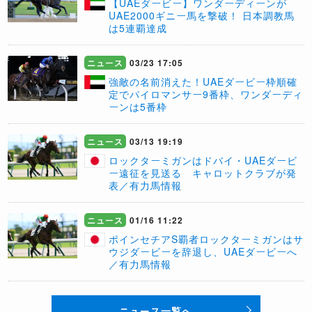
【UAEダービー】ワンダーディーンが
UAE2000ギニー馬を撃破！ 日本調教馬
は5連覇達成
ニュース
03/23 17:05
強敵の名前消えた！UAEダービー枠順確
定でパイロマンサー9番枠、ワンダーディ
ーンは5番枠
ニュース
03/13 19:19
ロックターミガンはドバイ・UAEダービ
ー遠征を見送る キャロットクラブが発
表／有力馬情報
ニュース
01/16 11:22
ポインセチアS覇者ロックターミガンはサ
ウジダービーを辞退し、UAEダービーへ
／有力馬情報
ニュース一覧へ