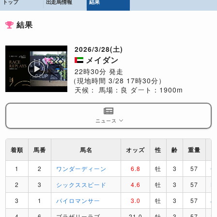
トップ
出走馬情報
結果
結果
2026/3/28(土)
メイダン
22時30分 発走
（現地時間 3/28 17時30分）
天候：
馬場：良
ダート：1900m
ニュース
着順
馬番
馬名
オッズ
性
齢
重量
1
2
ワンダーディーン
6.8
牡
3
57
C
2
3
シックススピード
4.6
牡
3
57
M
3
1
パイロマンサー
3.0
牡
3
57
J
4
6
ブラザリーラブ
21.0
牡
3
57
S