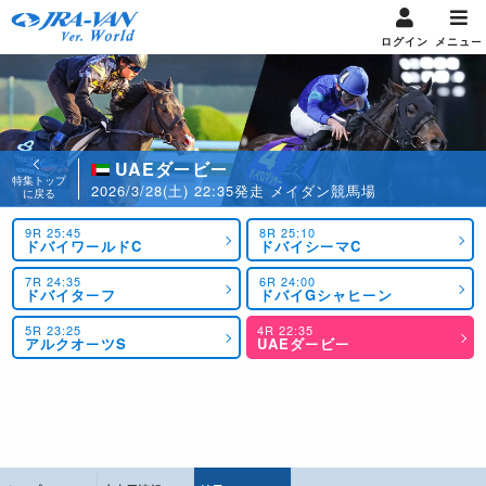
ログイン
メニュー
UAEダービー
特集トップ
2026/3/28(土) 22:35発走 メイダン競馬場
に戻る
9R 25:45
8R 25:10
ドバイワールドC
ドバイシーマC
7R 24:35
6R 24:00
ドバイターフ
ドバイGシャヒーン
5R 23:25
4R 22:35
アルクオーツS
UAEダービー