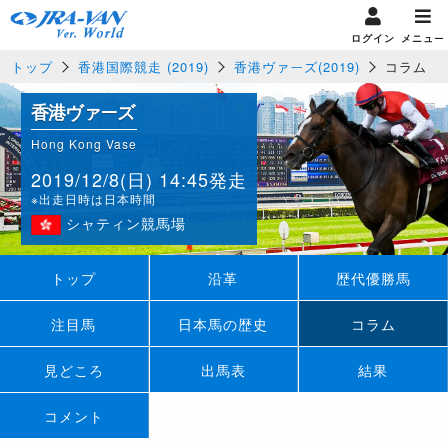
ログイン
メニュー
トップ
香港国際競走 (2019)
香港ヴァーズ(2019)
コラム
香港ヴァーズ
Hong Kong Vase
2019/12/8(日) 14:45発走
※出走日時は日本時間
シャティン競馬場
トップ
沿革
歴代優勝馬
注目馬
日本馬の歴史
コラム
見どころ
出馬表
結果
コメント