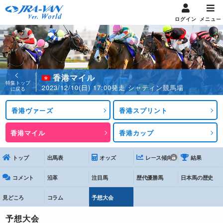
ログイン
メニュー
香港マイル
特集トップ
2023/12/10(日) 17:00発走 シャティン競馬場
に戻る
香港ヴァーズ
香港スプリント
香港マイル
香港カップ
トップ
出馬表
オッズ
レース傾向
結果
コメント
沿革
注目馬
歴代優勝馬
日本馬の歴史
見どころ
コラム
予想大会
予想大会