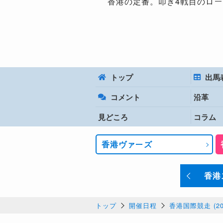
香港の定番。叩き4戦目のロ
トップ
出馬
コメント
沿革
見どころ
コラム
香港ヴァーズ
香港
トップ
開催日程
香港国際競走 (20