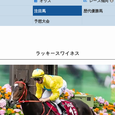
オッズ
レース傾向
注目馬
歴代優勝馬
予想大会
ラッキースワイネス