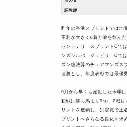
母の父
調教師
昨年の香港スプリントでは地元
不利が大きく6着と涙を飲ん
センテナリースプリントCでは
ンズシルバージュビリーCで
ズン総決算のチェアマンズスプ
連勝とし、年度表彰では最優
9月から早くも始動した今季は
初戦は勝ち馬より9kg、2戦
リントを連覇し、別定戦で王者
プリントへさらなる良化を求