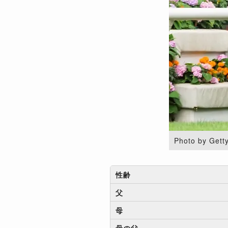
Photo by Gett
性齢
父
母