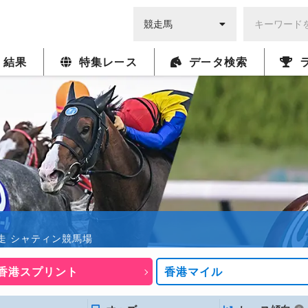
・結果
特集レース
データ検索
:50発走 シャティン競馬場
香港スプリント
香港マイル