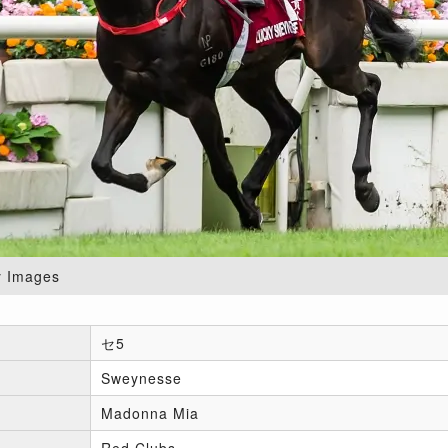
y Images
セ5
Sweynesse
Madonna Mia