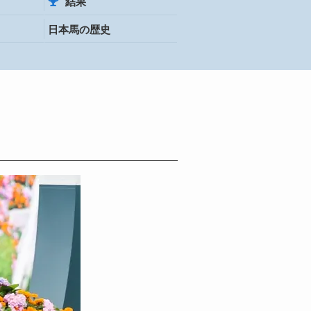
結果
日本馬の歴史