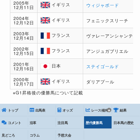
2005年
イギリス
ウィジャボード
12月11日
イギ
リス
2004年
イギリス
フェニックスリーチ
12月12日
イギ
リス
2003年
フランス
ヴァレーアンシャンテ
12月14日
フラ
ンス
2002年
フランス
アンジュガブリエル
12月15日
フラ
ンス
2001年
日本
ステイゴールド
12月16日
日本
2000年
イギリス
ダリアプール
12月17日
イギ
リス
※G1昇格後の優勝馬について記載
トップ
出馬表
オッズ
レース傾向
結果
コメント
沿革
注目馬
歴代優勝馬
日本馬の歴史
見どころ
コラム
予想大会