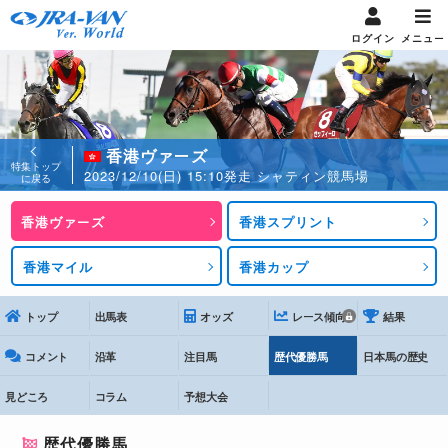
ログイン
メニュー
香港ヴァーズ
特集トップ
2023/12/10(日) 15:10発走 シャティン競馬場
に戻る
香港ヴァーズ
香港スプリント
香港マイル
香港カップ
トップ
出馬表
オッズ
レース傾向
結果
コメント
沿革
注目馬
歴代優勝馬
日本馬の歴史
見どころ
コラム
予想大会
歴代優勝馬