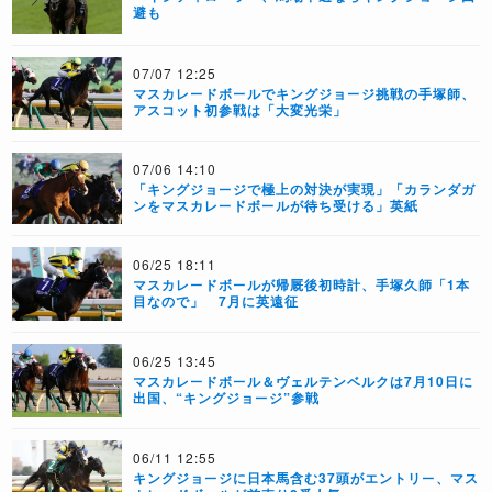
避も
07/07 12:25
​マスカレードボールでキングジョージ挑戦の手塚師、
アスコット初参戦は「大変光栄」
07/06 14:10
「キングジョージで極上の対決が実現」「カランダガ
ンをマスカレードボールが待ち受ける」英紙
06/25 18:11
マスカレードボールが帰厩後初時計、手塚久師「1本
目なので」 7月に英遠征
06/25 13:45
マスカレードボール＆ヴェルテンベルクは7月10日に
出国、“キングジョージ”参戦
06/11 12:55
キングジョージに日本馬含む37頭がエントリー、マス