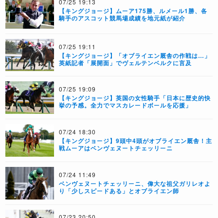
07/25 19:13
【キングジョージ】ムーア175勝、ルメール1勝、各
騎手のアスコット競馬場成績を地元紙が紹介
07/25 19:11
【キングジョージ】「オブライエン厩舎の作戦は…」
英紙記者「展開面」でヴェルテンベルクに言及
07/25 19:09
【キングジョージ】英国の女性騎手「日本に歴史的快
挙の予感。全力でマスカレードボールを応援」
07/24 18:30
【キングジョージ】9頭中4頭がオブライエン厩舎！主
戦ムーアはベンヴェヌートチェッリーニ
07/24 11:49
ベンヴェヌートチェッリーニ、偉大な祖父ガリレオよ
り「少しスピードある」とオブライエン師
07/23 20:50