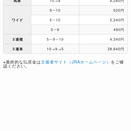
馬単
10→9
4,280円
9ー10
520円
ワイド
5ー10
2,240円
5ー9
490円
３連複
5ー9ー10
4,340円
３連単
10→9→5
38,640円
※最終的な払戻金は
主催者サイト（JRAホームページ）
をご確
認ください。