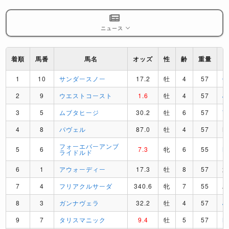
ニュース
着順
馬番
馬名
オッズ
性
齢
重量
1
10
サンダースノー
17.2
牡
4
57
C
2
9
ウエストコースト
1.6
牡
4
57
J
3
5
ムブタヒージ
30.2
牡
6
57
V
4
8
パヴェル
87.0
牡
4
57
M
フォーエバーアンブ
5
6
7.3
牝
6
55
M
ライドルド
6
1
アウォーディー
17.3
牡
8
57
7
4
フリアクルサーダ
340.6
牝
7
55
A
8
3
ガンナヴェラ
32.2
牡
4
57
J
9
7
タリスマニック
9.4
牡
5
57
M