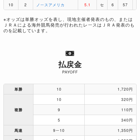
10
2
ノースアメリカ
5.1
セ
6
57
R
※オッズは単勝オッズを表し、現地主催者発表のもの、または
ＪＲＡによる海外競馬発売が行われたレースはＪＲＡ発表のも
のを記載しています。
払戻金
PAYOFF
単勝
10
1,720円
10
320円
複勝
9
110円
5
340円
馬連
9ー10
1,350円