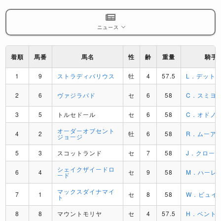
ニュース
着順
馬番
馬名
性
齢
重量
騎手
1
9
ストラディバリウス
牡
4
57.5
L．デット
2
6
ヴァジラバド
セ
6
58
C．スミヨ
3
5
トルセドール
セ
6
58
C．オドノ
オーダーオブセント
4
2
牡
6
58
R．ムーア
ジョージ
5
3
スコットランド
セ
7
58
J．クロー
シェイクザイードロ
6
4
セ
9
58
M．ハーレ
ード
マックスダイナマイ
7
1
セ
8
58
W．ビュイ
ト
8
8
マウントモリヤ
セ
4
57.5
H．ベント