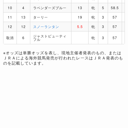
10
4
ラベンダーズブルー
13
牝
5
58.5
11
13
ターリー
19
牝
3
57
12
12
スノーランタン
5.5
牝
3
57
ジャストビューティ
取消
6
牝
3
57
フル
※オッズは単勝オッズを表し、現地主催者発表のもの、または
ＪＲＡによる海外競馬発売が行われたレースはＪＲＡ発表のも
のを記載しています。