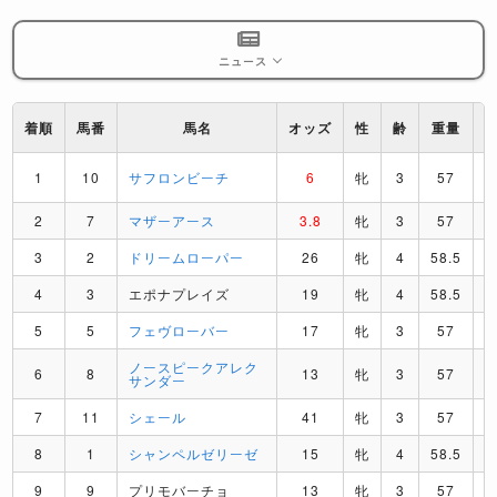
ニュース
着順
馬番
馬名
オッズ
性
齢
重量
1
10
サフロンビーチ
6
牝
3
57
2
7
マザーアース
3.8
牝
3
57
3
2
ドリームローパー
26
牝
4
58.5
4
3
エポナプレイズ
19
牝
4
58.5
5
5
フェヴローバー
17
牝
3
57
ノースピークアレク
6
8
13
牝
3
57
サンダー
7
11
シェール
41
牝
3
57
8
1
シャンペルゼリーゼ
15
牝
4
58.5
9
9
プリモバーチョ
13
牝
3
57