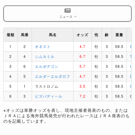
ニュース
着順
馬番
馬名
オッズ
性
齢
重量
1
2
オネスト
4.7
牡
3
58.5
S
2
4
シムカミル
6.7
牡
3
58.5
T
3
6
エルボデゴン
5.7
牡
3
58.5
I
4
5
エルダーエルダロフ
4.7
牡
3
58.5
D
5
1
ラストロノム
3.5
牡
3
58.5
C
6
3
ピズバディール
7.2
牡
3
58.5
G
※オッズは単勝オッズを表し、現地主催者発表のもの、または
ＪＲＡによる海外競馬発売が行われたレースはＪＲＡ発表のも
のを記載しています。