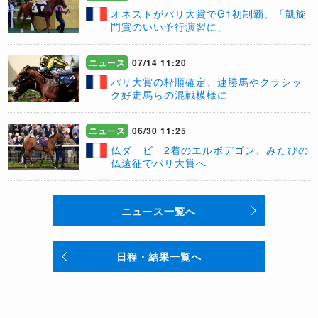
オネストがパリ大賞でG1初制覇、「凱旋
門賞のいい予行演習に」
ニュース
07/14 11:20
パリ大賞の枠順確定、連勝馬やクラシッ
ク好走馬らの混戦模様に
ニュース
06/30 11:25
​仏ダービー2着のエルボデゴン、みたびの
仏遠征でパリ大賞へ
ニュース一覧へ
日程・結果一覧へ