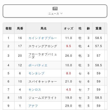
ニュース
着順
馬番
馬名
オッズ
性
齢
重量
1
16
カインドオブブルー
11.0
牡
3
58.5
2
17
スウィングアロング
9.5
牝
4
57.5
フローラオブバミュ
3
20
26.0
牝
3
57
ーダ
4
12
ボーバティエ
10.0
牡
3
58.5
5
6
モンタシブ
8.0
セ
6
59
6
10
スパイキャッチャー
21.0
セ
6
59
7
4
キンロス
4.5
セ
7
59
8
15
ジェームズデライト
19.0
セ
3
58.5
9
1
アナフ
29.0
牡
5
59