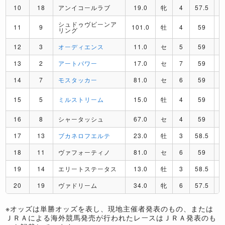
10
18
アンイコールラブ
19.0
牝
4
57.5
シュドゥヴビーンア
11
9
101.0
牡
4
59
リング
12
3
オーディエンス
11.0
セ
5
59
13
2
アートパワー
17.0
セ
7
59
14
7
モスタッカー
81.0
セ
6
59
15
5
ミルストリーム
15.0
牡
4
59
16
8
シャータッシュ
67.0
セ
4
59
17
13
ブカネロフエルテ
23.0
牡
3
58.5
18
11
ヴァフォーティノ
81.0
セ
6
59
19
14
エリートステータス
13.0
牡
3
58.5
20
19
ヴァドリーム
34.0
牝
6
57.5
※オッズは単勝オッズを表し、現地主催者発表のもの、または
ＪＲＡによる海外競馬発売が行われたレースはＪＲＡ発表のも