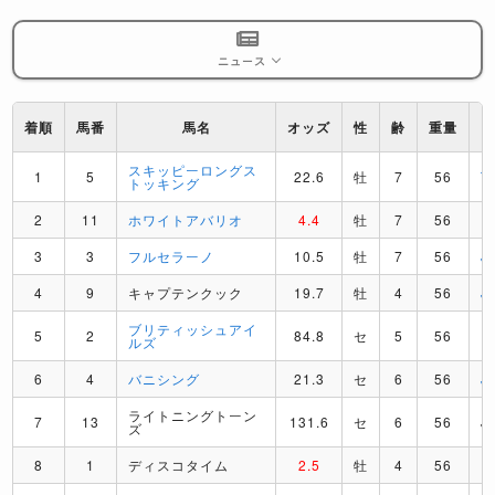
ニュース
着順
馬番
馬名
オッズ
性
齢
重量
スキッピーロングス
1
5
22.6
牡
7
56
T
トッキング
2
11
ホワイトアバリオ
4.4
牡
7
56
I
3
3
フルセラーノ
10.5
牡
7
56
J
4
9
キャプテンクック
19.7
牡
4
56
J
ブリティッシュアイ
5
2
84.8
セ
5
56
D
ルズ
6
4
バニシング
21.3
セ
6
56
J
ライトニングトーン
7
13
131.6
セ
6
56
J
ズ
8
1
ディスコタイム
2.5
牡
4
56
F