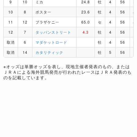
9
10
ミカ
24.8
牡
4
56
M
10
8
ポスター
23.6
牡
4
56
J
11
12
ブラザケニー
65.0
セ
4
56
J
12
7
タッパンストリート
4.3
牡
4
56
L
取消
6
マダケットロード
牡
4
56
M
取消
14
カタリティック
牡
5
56
D
※オッズは単勝オッズを表し、現地主催者発表のもの、または
ＪＲＡによる海外競馬発売が行われたレースはＪＲＡ発表のも
のを記載しています。