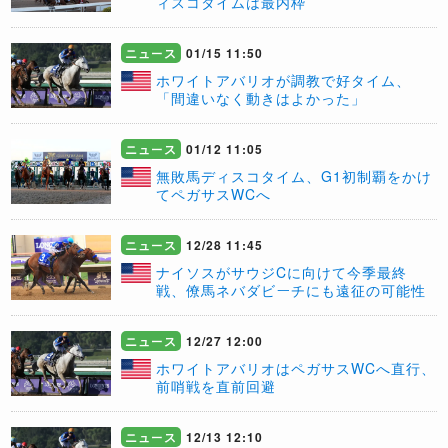
ィスコタイムは最内枠
ニュース
01/15 11:50
ホワイトアバリオが調教で好タイム、
「間違いなく動きはよかった」
ニュース
01/12 11:05
無敗馬ディスコタイム、G1初制覇をかけ
てペガサスWCへ
ニュース
12/28 11:45
ナイソスがサウジCに向けて今季最終
戦、僚馬ネバダビーチにも遠征の可能性
ニュース
12/27 12:00
ホワイトアバリオはペガサスWCへ直行、
前哨戦を直前回避
ニュース
12/13 12:10