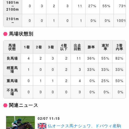
1801m
～
3
3
2
3
11
27%
55%
73%
2100m
2101m
0
0
1
0
1
0%
0%
100%
～
馬場状態別
馬場
4着
出走
連対
3着
1着
2着
3着
勝率
状態
以下
回数
率
内率
良馬場
4
2
3
2
11
36%
55%
82%
稍重馬
1
0
0
2
3
33%
33%
33%
場
重馬場
0
1
1
2
4
0%
25%
50%
不良馬
0
0
0
0
0
0%
0%
0%
場
関連ニュース
02/07 11:15
仏オークス馬ナシュワ、ドバウィ産駒