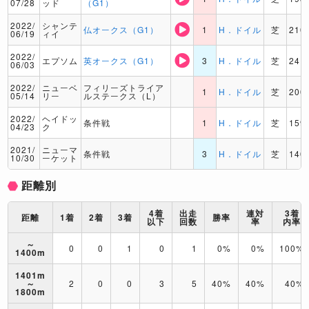
07/28
ッド
（G1）
2022/
シャンテ
仏オークス（G1）
1
H．ドイル
芝
210
06/19
ィイ
2022/
エプソム
英オークス（G1）
3
H．ドイル
芝
241
06/03
2022/
ニューベ
フィリーズトライア
1
H．ドイル
芝
200
05/14
リー
ルステークス（L）
2022/
ヘイドッ
条件戦
1
H．ドイル
芝
159
04/23
ク
2021/
ニューマ
条件戦
3
H．ドイル
芝
140
10/30
ーケット
距離別
4着
出走
連対
3着
距離
1着
2着
3着
勝率
以下
回数
率
内率
～
0
0
1
0
1
0%
0%
100%
1400m
1401m
～
2
0
0
3
5
40%
40%
40%
1800m