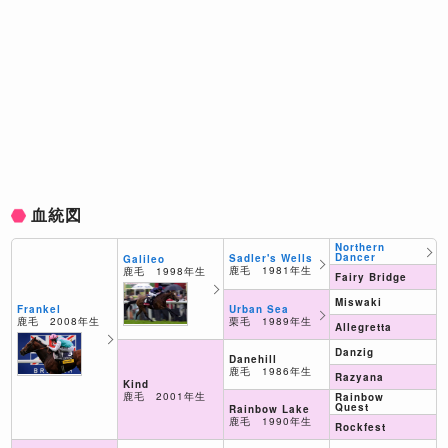
血統図
Northern
Dancer
Sadler's Wells
Galileo
鹿毛 1981年生
鹿毛 1998年生
Fairy Bridge
Miswaki
Urban Sea
Frankel
栗毛 1989年生
鹿毛 2008年生
Allegretta
Danzig
Danehill
鹿毛 1986年生
Razyana
Kind
鹿毛 2001年生
Rainbow
Quest
Rainbow Lake
鹿毛 1990年生
Rockfest