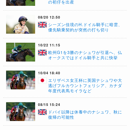
の初仔を出産
08/20 12:50
シーズン佳境のH.ドイル騎手に暗雲、
優先騎乗契約が突然の打ち切り
10/22 11:15
欧州G1を3勝のナシュワが引退へ、仏
オークスではドイル騎手と共に快挙
10/04 18:40
エリザベス女王杯に英国ナシュワや大
逃げフルカウントフェリシア、カナダ
年度代表馬モイラなど
08/15 15:24
ドバイ以降は休養中のナシュワ、秋に
復帰の可能性