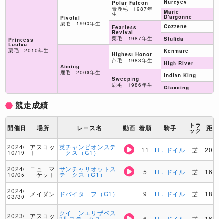
Nureyev
Polar Falcon
青鹿毛 1987年
Marie
生
D'argonne
Pivotal
栗毛 1993年生
Cozzene
Fearless
Revival
栗毛 1987年生
Stufida
Princess
Loulou
栗毛 2010年生
Kenmare
Highest Honor
芦毛 1983年生
High River
Aiming
鹿毛 2000年生
Indian King
Sweeping
鹿毛 1986年生
Glancing
競走成績
トラ
開催日
場所
レース名
動画
着順
騎手
距
ック
2024/
アスコッ
英チャンピオンステ
11
H．ドイル
芝
200
10/19
ト
ークス（G1）
2024/
ニューマ
サンチャリオットス
5
H．ドイル
芝
160
10/05
ーケット
テークス（G1）
2024/
メイダン
ドバイターフ（G1）
9
H．ドイル
芝
180
03/30
クイーンエリザベス
2023/
アスコッ
2世ステークス
6
H．ドイル
芝
160