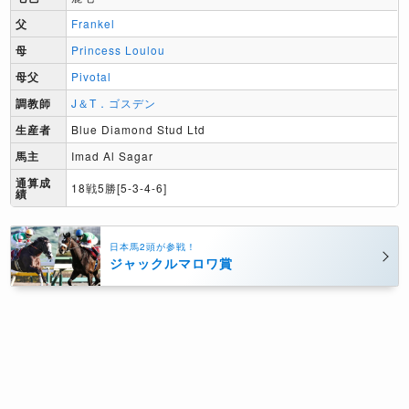
父
Frankel
母
Princess Loulou
母父
Pivotal
調教師
J＆T．ゴスデン
生産者
Blue Diamond Stud Ltd
馬主
Imad Al Sagar
通算成
18戦5勝[5-3-4-6]
績
日本馬2頭が参戦！
ジャックルマロワ賞