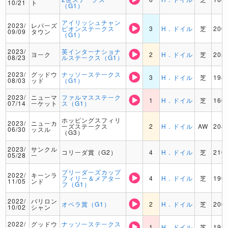
10/21
ト
（G1）
アイリッシュチャン
2023/
レパーズ
ピオンステークス
3
H．ドイル
芝
200
09/09
タウン
（G1）
2023/
英インターナショナ
ヨーク
2
H．ドイル
芝
205
08/23
ルステークス（G1）
2023/
グッドウ
ナッソーステークス
3
H．ドイル
芝
198
08/03
ッド
（G1）
2023/
ニューマ
ファルマスステーク
1
H．ドイル
芝
160
07/14
ーケット
ス（G1）
ホッピングスフィリ
2023/
ニューカ
ーズステークス
2
H．ドイル
AW
204
06/30
ッスル
（G3）
2023/
サンクル
コリーダ賞（G2）
4
H．ドイル
芝
210
05/28
ー
ブリーダーズカップ
2022/
キーンラ
フィリー＆メアター
4
H．ドイル
芝
190
11/05
ンド
フ（G1）
2022/
パリロン
オペラ賞（G1）
2
H．ドイル
芝
200
10/02
シャン
2022/
グッドウ
ナッソーステークス
1
H．ドイル
芝
198